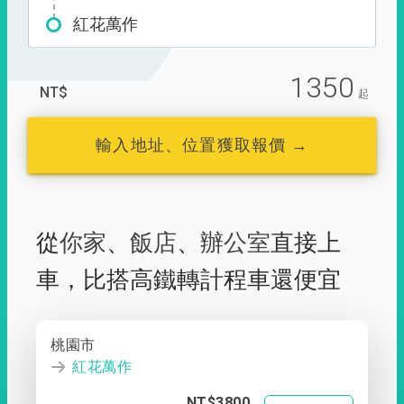
紅花萬作
1350
NT$
起
輸入地址、位置獲取報價 →
從
你家
、
飯店
、
辦公室
直接上
車，
比搭高鐵轉計程車還便宜
桃園市
紅花萬作
NT$3800