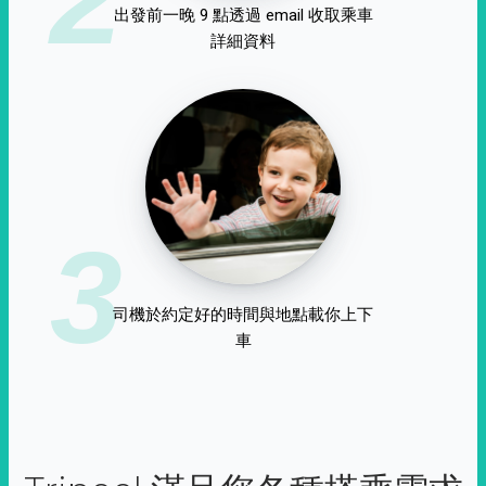
出發前一晚 9 點透過 email 收取乘車
詳細資料
3
司機於約定好的時間與地點載你上下
車