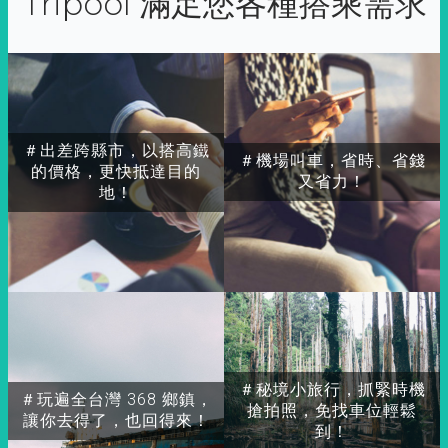
Tripool 滿足您各種搭乘需求
＃出差跨縣市，以搭高鐵
＃機場叫車，省時、省錢
的價格，更快抵達目的
又省力！
地！
＃秘境小旅行，抓緊時機
＃玩遍全台灣 368 鄉鎮，
搶拍照，免找車位輕鬆
讓你去得了，也回得來！
到！