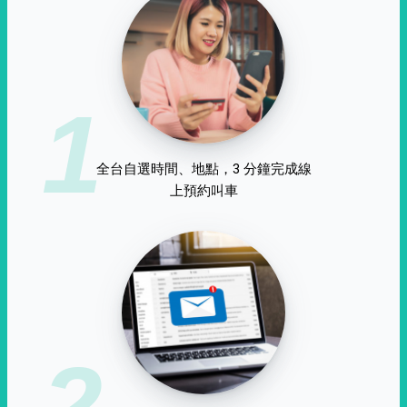
1
全台自選時間、地點，3 分鐘完成線
上預約叫車
2