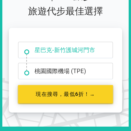
旅遊代步最佳選擇
大霸尖山登山口
星巴克-新竹護城河門市
桃園國際機場 (TPE)
現在搜尋，最低6折！→