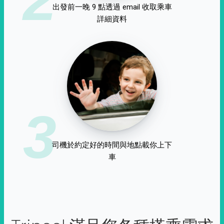
出發前一晚 9 點透過 email 收取乘車
詳細資料
3
司機於約定好的時間與地點載你上下
車