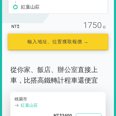
紅葉山莊
1750
NT$
起
輸入地址、位置獲取報價 →
從
你家
、
飯店
、
辦公室
直接上
車，
比搭高鐵轉計程車還便宜
桃園市
紅葉山莊
NT$3400