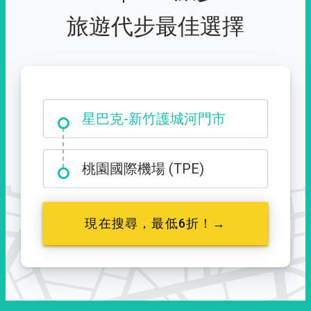
旅遊代步最佳選擇
大霸尖山登山口
星巴克-新竹護城河門市
桃園國際機場 (TPE)
現在搜尋，最低6折！→