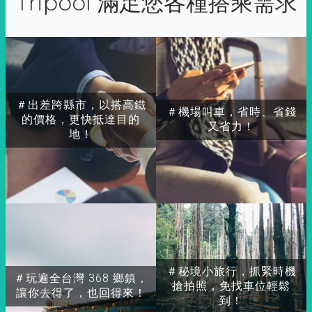
Tripool 滿足您各種搭乘需求
＃出差跨縣市，以搭高鐵
＃機場叫車，省時、省錢
的價格，更快抵達目的
又省力！
地！
＃秘境小旅行，抓緊時機
＃玩遍全台灣 368 鄉鎮，
搶拍照，免找車位輕鬆
讓你去得了，也回得來！
到！