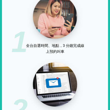
1
全台自選時間、地點，3 分鐘完成線
上預約叫車
2