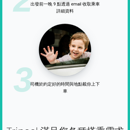
出發前一晚 9 點透過 email 收取乘車
詳細資料
3
司機於約定好的時間與地點載你上下
車