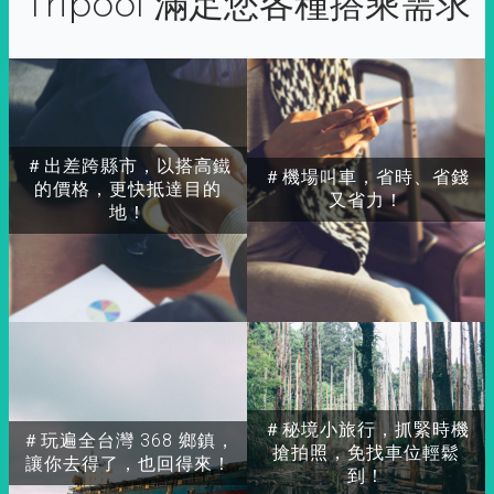
Tripool 滿足您各種搭乘需求
＃出差跨縣市，以搭高鐵
＃機場叫車，省時、省錢
的價格，更快抵達目的
又省力！
地！
＃秘境小旅行，抓緊時機
＃玩遍全台灣 368 鄉鎮，
搶拍照，免找車位輕鬆
讓你去得了，也回得來！
到！