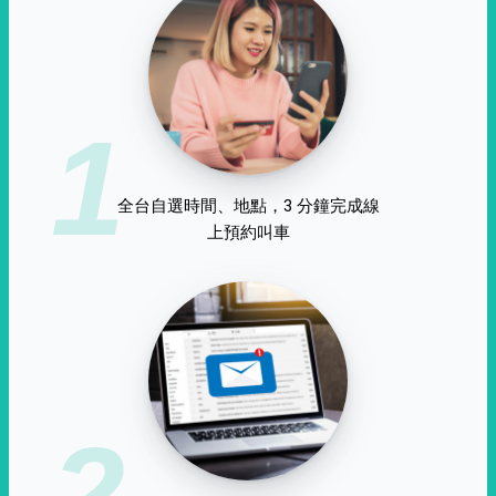
1
全台自選時間、地點，3 分鐘完成線
上預約叫車
2