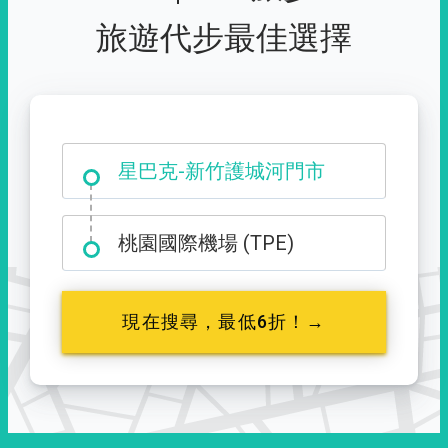
旅遊代步最佳選擇
大霸尖山登山口
星巴克-新竹護城河門市
桃園國際機場 (TPE)
現在搜尋，最低6折！→