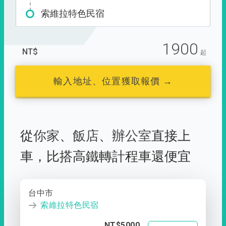
索維拉特色民宿
1900
NT$
起
輸入地址、位置獲取報價 →
從
你家
、
飯店
、
辦公室
直接上
車，
比搭高鐵轉計程車還便宜
台中市
索維拉特色民宿
NT$5000