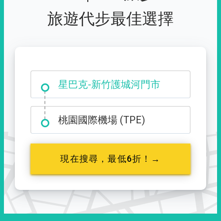
旅遊代步最佳選擇
大霸尖山登山口
桃園國際機場 (TPE)
現在搜尋，最低6折！→