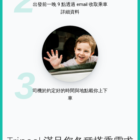
出發前一晚 9 點透過 email 收取乘車
詳細資料
3
司機於約定好的時間與地點載你上下
車