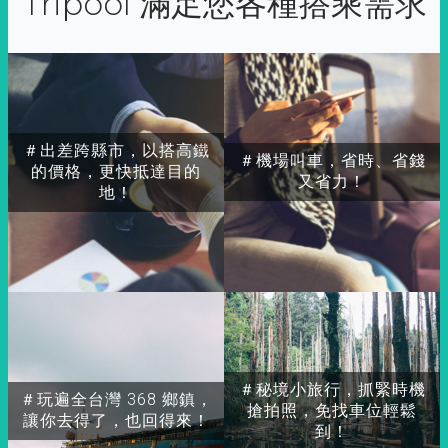
Tripool 滿足您各種搭乘需求
＃出差跨縣市，以搭高鐵
＃機場叫車，省時、省錢
的價格，更快抵達目的
又省力！
地！
＃秘境小旅行，抓緊時機
＃玩遍全台灣 368 鄉鎮，
搶拍照，免找車位輕鬆
讓你去得了，也回得來！
到！