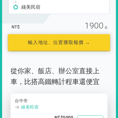
綠美民宿
1900
NT$
起
輸入地址、位置獲取報價 →
從
你家
、
飯店
、
辦公室
直接上
車，
比搭高鐵轉計程車還便宜
台中市
綠美民宿
NT$5000