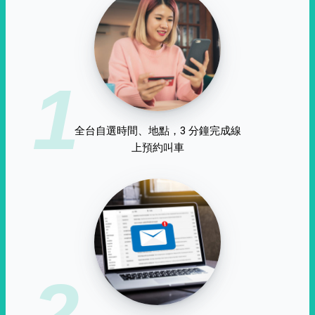
1
全台自選時間、地點，3 分鐘完成線
上預約叫車
2