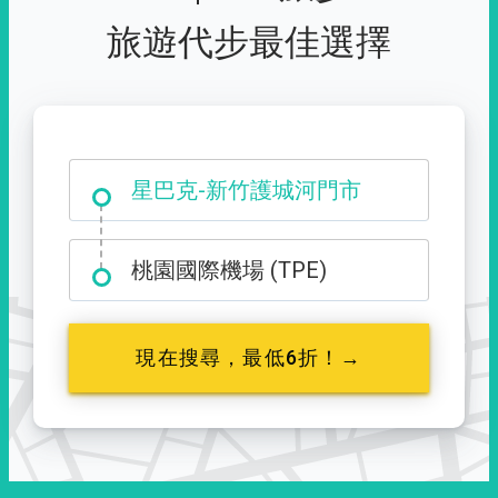
旅遊代步最佳選擇
大霸尖山登山口
星巴克-新竹護城河門市
桃園國際機場 (TPE)
現在搜尋，最低6折！→