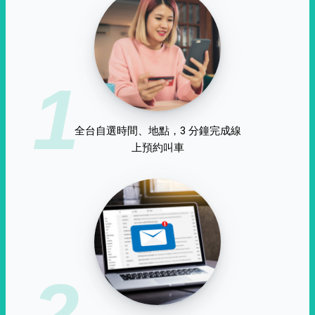
1
全台自選時間、地點，3 分鐘完成線
上預約叫車
2