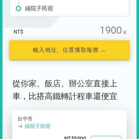
綠院子民宿
1900
NT$
起
輸入地址、位置獲取報價 →
從
你家
、
飯店
、
辦公室
直接上
車，
比搭高鐵轉計程車還便宜
台中市
綠院子民宿
NT$5000