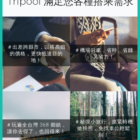
Tripool 滿足您各種搭乘需求
＃出差跨縣市，以搭高鐵
＃機場叫車，省時、省錢
的價格，更快抵達目的
又省力！
地！
＃秘境小旅行，抓緊時機
＃玩遍全台灣 368 鄉鎮，
搶拍照，免找車位輕鬆
讓你去得了，也回得來！
到！