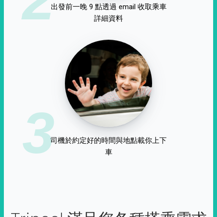
出發前一晚 9 點透過 email 收取乘車
詳細資料
3
司機於約定好的時間與地點載你上下
車