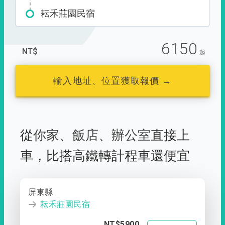
耘禾莊園民宿
6150
NT$
起
輸入地址、位置獲取報價 →
從
你家
、
飯店
、
辦公室
直接上
車，
比搭高鐵轉計程車還便宜
屏東縣
耘禾莊園民宿
NT$5900