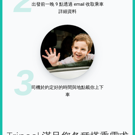
出發前一晚 9 點透過 email 收取乘車
詳細資料
3
司機於約定好的時間與地點載你上下
車