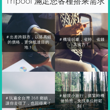
Tripool 滿足您各種搭乘需求
＃出差跨縣市，以搭高鐵
＃機場叫車，省時、省錢
的價格，更快抵達目的
又省力！
地！
＃秘境小旅行，抓緊時機
＃玩遍全台灣 368 鄉鎮，
搶拍照，免找車位輕鬆
讓你去得了，也回得來！
到！