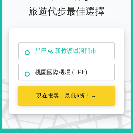
旅遊代步最佳選擇
大霸尖山登山口
星巴克-新竹護城河門市
桃園國際機場 (TPE)
現在搜尋，最低6折！→