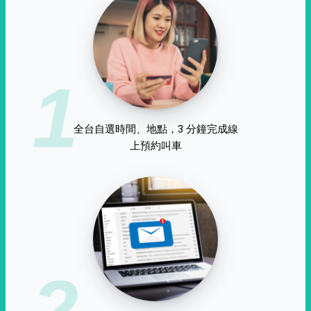
1
全台自選時間、地點，3 分鐘完成線
上預約叫車
2