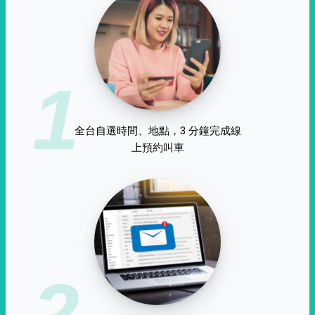
1
全台自選時間、地點，3 分鐘完成線
上預約叫車
2