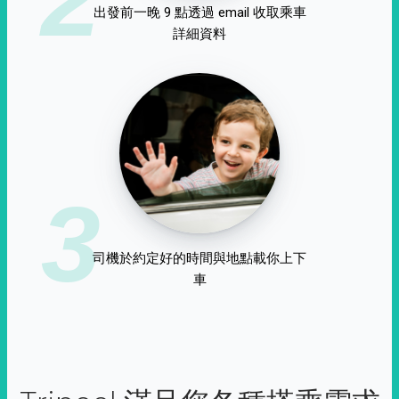
出發前一晚 9 點透過 email 收取乘車
詳細資料
3
司機於約定好的時間與地點載你上下
車