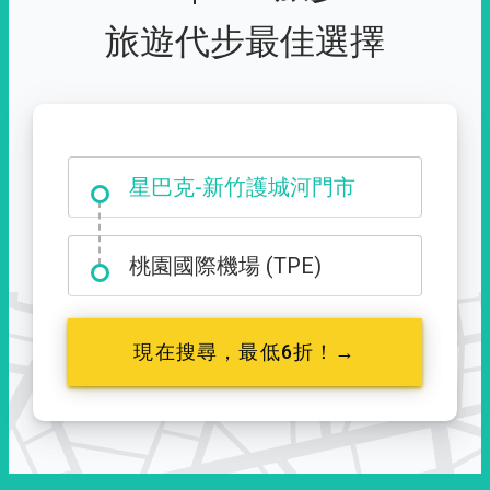
旅遊代步最佳選擇
大霸尖山登山口
星巴克-新竹護城河門市
桃園國際機場 (TPE)
現在搜尋，最低6折！→