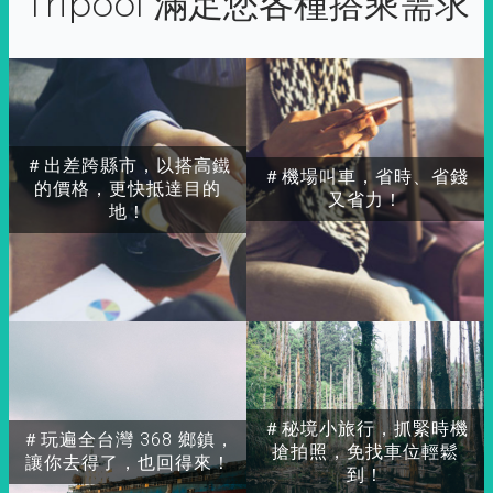
Tripool 滿足您各種搭乘需求
＃出差跨縣市，以搭高鐵
＃機場叫車，省時、省錢
的價格，更快抵達目的
又省力！
地！
＃秘境小旅行，抓緊時機
＃玩遍全台灣 368 鄉鎮，
搶拍照，免找車位輕鬆
讓你去得了，也回得來！
到！