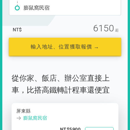
膨鼠窩民宿
6150
NT$
起
輸入地址、位置獲取報價 →
從
你家
、
飯店
、
辦公室
直接上
車，
比搭高鐵轉計程車還便宜
屏東縣
膨鼠窩民宿
NT$5900