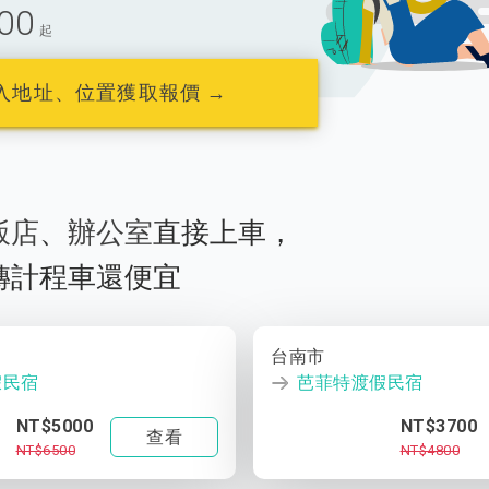
00
起
入地址、位置獲取報價 →
飯店
、
辦公室
直接上車，
轉計程車還便宜
台南市
假民宿
芭菲特渡假民宿
NT$5000
NT$3700
查看
NT$6500
NT$4800