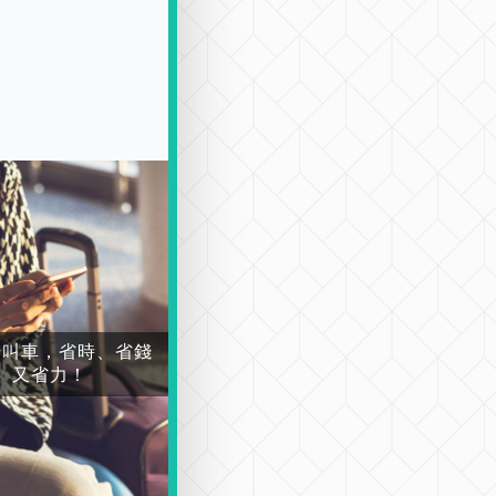
場叫車，省時、省錢
又省力！