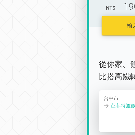
19
NT$
輸
從
你家
、
比搭高鐵
台中市
芭菲特渡