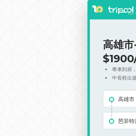
高雄市
$190
專車到府
中長程出
高雄市
芭菲特