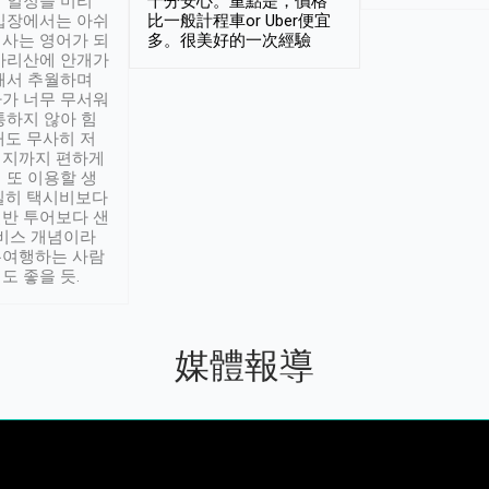
 일정을 미리
十分安心。重點是，價格
입장에서는 아쉬
比一般計程車or Uber便宜
사는 영어가 되
多。很美好的一次經驗
아리산에 안개가
해서 추월하며
가 너무 무서워
통하지 않아 힘
래도 무사히 저
적지까지 편하게
 또 이용할 생
실히 택시비보다
반 투어보다 샌
서비스 개념이라
유여행하는 사람
도 좋을 듯.
媒體報導