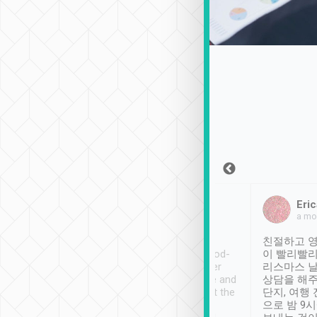
Sean Lee
Jack Ng
Eric
2018年12月30日
1個月前
a mo
ooking to Lavender
Tripool provides great
친절하고 영
- taichung.
service, vehicles in good-
이 빨리빨리
nous area with
condition and the driver
리스마스 
ny public transport.
service was awesome and
상담을 해주
er was so helpful
thoughtful. Driver went the
단지, 여행
ty ( telling us
extra mile on my last
으로 밤 9