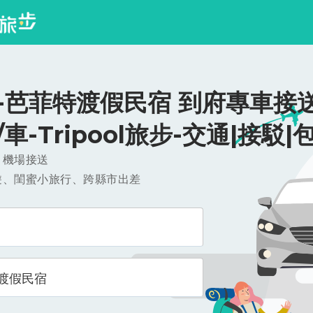
-芭菲特渡假民宿 到府專車接送
0/車-Tripool旅步-交通|接駁|
，機場接送
遊、閨蜜小旅行、跨縣市出差
渡假民宿