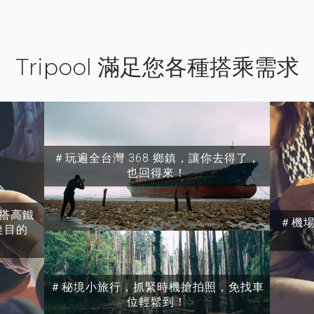
Tripool 滿足您各種搭乘需求
＃玩遍全台灣 368 鄉鎮，讓你去得了，
也回得來！
搭高鐵
＃機
達目的
＃秘境小旅行，抓緊時機搶拍照，免找車
位輕鬆到！