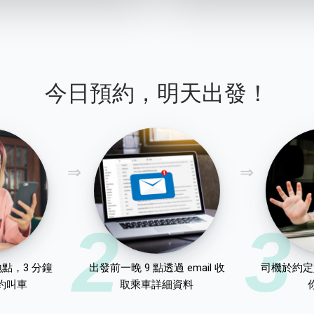
今日預約，明天出發！
2
3
點，3 分鐘
出發前一晚 9 點透過 email 收
司機於約定
約叫車
取乘車詳細資料