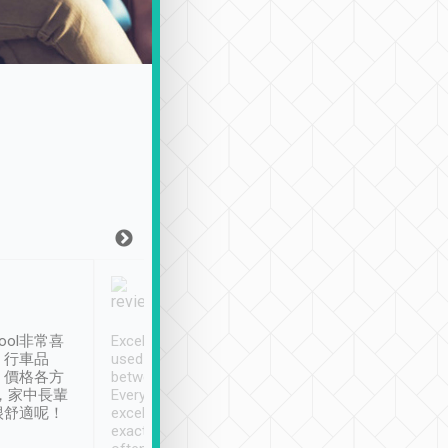
Joy Marsh
Benny Lau
1月12日
1 個月前
ool非常喜
Excellent service. We have
清境入住1晚, 由
、行車品
used Tripool to travel
清境, 都是乘坐由 Tri
、價格各方
between cities in Taiwan.
安排的車子, 接送都
，家中長輩
Every driver has been
去程司機早10分鐘到
很舒適呢！
excellent and arrives
程時遇上道路阻塞, 
exactly on time. As there is
鐘到達(可以接受),