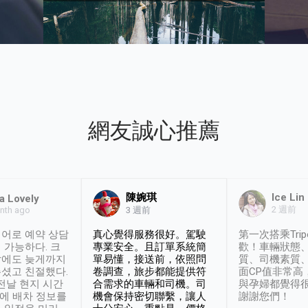
網友誠心推薦
陳婉琪
Ice Lin
a Lovely
2 週前
nth ago
3 週前
어로 예약 상담
真心覺得服務很好。駕駛
第一次搭乘Trip
 가능하다. 크
專業安全。且訂單系統簡
歡！車輛狀態
날에도 늦게까지
單易懂，接送前，依照問
質、司機素質
셨고 친절했다.
卷調查，旅步都能提供符
面CP值非常高
 전날 현지 시간
合需求的車輛和司機。司
與孕婦都覺得
시에 배차 정보를
機會保持密切聯繫，讓人
謝謝您們！