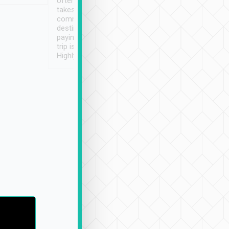
often limited English it
潔, 沒有煙味, 車
takes the difficulty out of
定
communicating the
destination details and
paying online prior to the
trip is very convenient.
Highly recommended