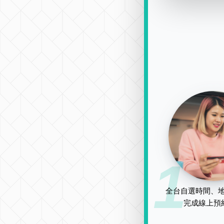
1
全台自選時間、地
完成線上預