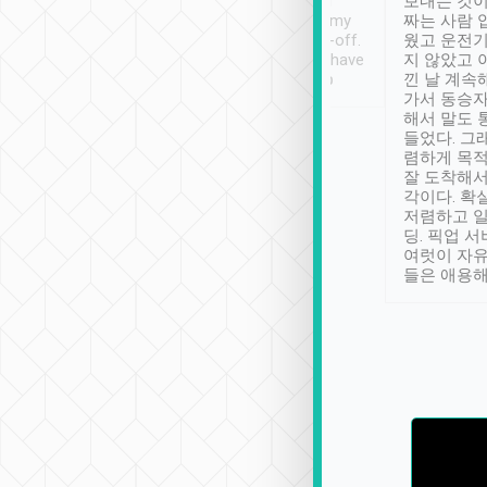
ther places of
booking to confirm if I
보내는 것이
t not known to
have safely arrived at my
짜는 사람 
 so definitely more
destination after drop-off.
웠고 운전기
se” feels). Really
Definitely something I have
지 않았고 
t. No delay in
not seen elsewhere 👍
낀 날 계속
and had a lovely
가서 동승자
up to lavender
해서 말도 
 Thank you tripool!
들었다. 그
렴하게 목
잘 도착해서
각이다. 확
저렴하고 일
딩. 픽업 
여럿이 자
들은 애용해