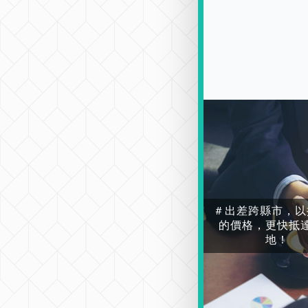
＃出差跨縣市，以
的價格，更快抵
地！