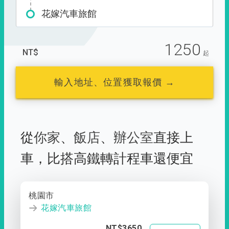
花嫁汽車旅館
1250
NT$
起
輸入地址、位置獲取報價 →
從
你家
、
飯店
、
辦公室
直接上
車，
比搭高鐵轉計程車還便宜
桃園市
花嫁汽車旅館
NT$3650