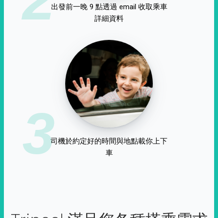
出發前一晚 9 點透過 email 收取乘車
詳細資料
3
司機於約定好的時間與地點載你上下
車