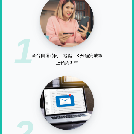
1
全台自選時間、地點，3 分鐘完成線
上預約叫車
2