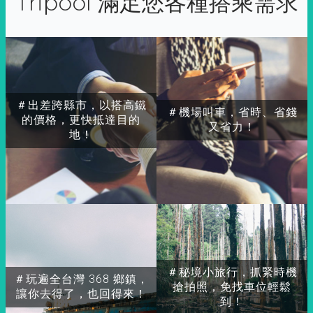
Tripool 滿足您各種搭乘需求
＃出差跨縣市，以搭高鐵
＃機場叫車，省時、省錢
的價格，更快抵達目的
又省力！
地！
＃秘境小旅行，抓緊時機
＃玩遍全台灣 368 鄉鎮，
搶拍照，免找車位輕鬆
讓你去得了，也回得來！
到！