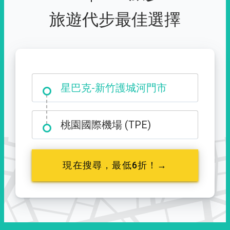
旅遊代步最佳選擇
大霸尖山登山口
星巴克-新竹護城河門市
桃園國際機場 (TPE)
現在搜尋，最低6折！→