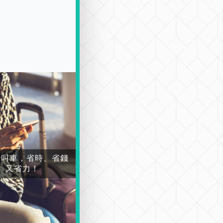
場叫車，省時、省錢
又省力！