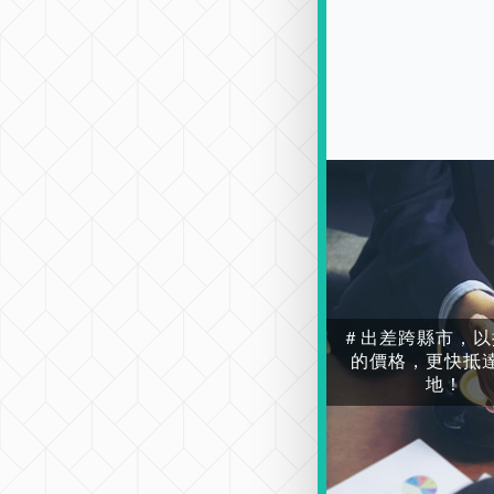
＃出差跨縣市，以
的價格，更快抵
地！