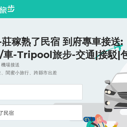
-莊稼熟了民宿 到府專車接送:
0/車-Tripool旅步-交通|接駁|
，機場接送
遊、閨蜜小旅行、跨縣市出差
了民宿