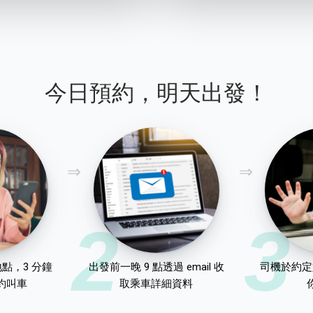
今日預約，明天出發！
2
3
點，3 分鐘
出發前一晚 9 點透過 email 收
司機於約定
約叫車
取乘車詳細資料