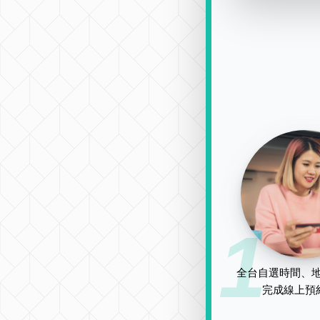
1
全台自選時間、地
完成線上預