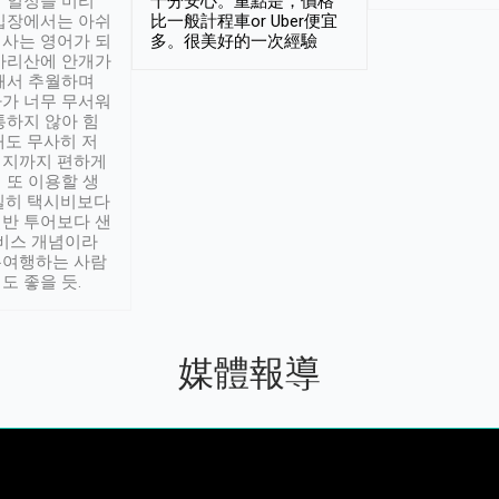
 일정을 미리
十分安心。重點是，價格
입장에서는 아쉬
比一般計程車or Uber便宜
사는 영어가 되
多。很美好的一次經驗
아리산에 안개가
해서 추월하며
가 너무 무서워
통하지 않아 힘
래도 무사히 저
적지까지 편하게
 또 이용할 생
실히 택시비보다
반 투어보다 샌
서비스 개념이라
유여행하는 사람
도 좋을 듯.
媒體報導