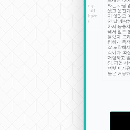
ther places of
booking to confirm if I
보내는 것이
t not known to
have safely arrived at my
짜는 사람 
 so definitely more
destination after drop-off.
웠고 운전기
se” feels). Really
Definitely something I have
지 않았고 
t. No delay in
not seen elsewhere 👍
낀 날 계속
and had a lovely
가서 동승자
up to lavender
해서 말도 
 Thank you tripool!
들었다. 그
렴하게 목
잘 도착해서
각이다. 확
저렴하고 일
딩. 픽업 
여럿이 자
들은 애용해