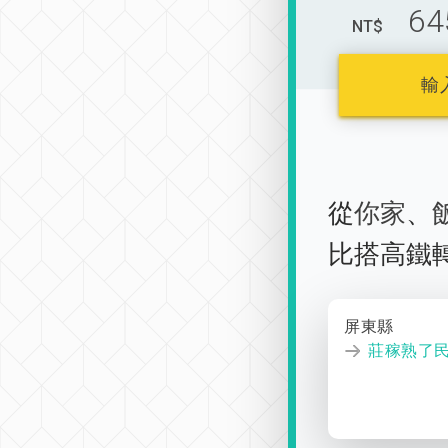
64
NT$
輸
從
你家
、
比搭高鐵
屏東縣
莊稼熟了