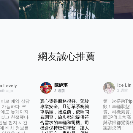
網友誠心推薦
陳婉琪
Ice Lin
a Lovely
2 週前
nth ago
3 週前
어로 예약 상담
真心覺得服務很好。駕駛
第一次搭乘Trip
 가능하다. 크
專業安全。且訂單系統簡
歡！車輛狀態
날에도 늦게까지
單易懂，接送前，依照問
質、司機素質
셨고 친절했다.
卷調查，旅步都能提供符
面CP值非常高
 전날 현지 시간
合需求的車輛和司機。司
與孕婦都覺得
시에 배차 정보를
機會保持密切聯繫，讓人
謝謝您們！