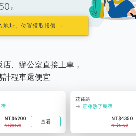
50
起
入地址、位置獲取報價 →
飯店
、
辦公室
直接上車，
轉計程車還便宜
花蓮縣
民宿
莊稼熟了民宿
NT$6200
NT$4350
查看
NT$8100
NT$5700