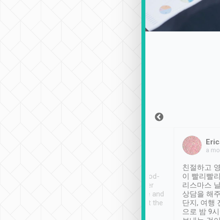
Sean Lee
Jack Ng
Eric
2018年12月30日
1個月前
a mo
ooking to Lavender
Tripool provides great
친절하고 영
- taichung.
service, vehicles in good-
이 빨리빨리
nous area with
condition and the driver
리스마스 
ny public transport.
service was awesome and
상담을 해주
er was so helpful
thoughtful. Driver went the
단지, 여행
ty ( telling us
extra mile on my last
으로 밤 9