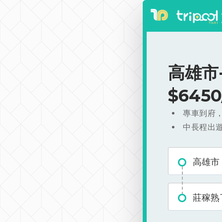
高雄市
$645
專車到府
中長程出
高雄市
莊稼熟