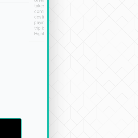
often limited English it
潔, 沒有煙味, 車
takes the difficulty out of
定
communicating the
destination details and
paying online prior to the
trip is very convenient.
Highly recommended