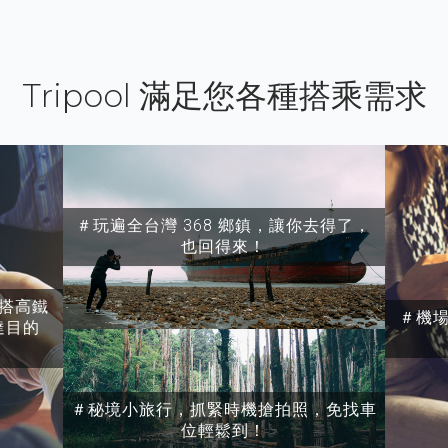
Tripool 滿足您各種搭乘需求
＃玩遍全台灣 368 鄉鎮，讓你去得了，
也回得來！
搭高鐵
＃機
達目的
＃秘境小旅行，抓緊時機搶拍照，免找車
位輕鬆到！