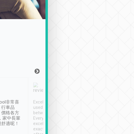
Joy Marsh
Benny Lau
1月12日
1 個月前
ool非常喜
Excellent service. We have
清境入住1晚, 由
、行車品
used Tripool to travel
清境, 都是乘坐由 Tri
、價格各方
between cities in Taiwan.
安排的車子, 接送都
，家中長輩
Every driver has been
去程司機早10分鐘到
很舒適呢！
excellent and arrives
程時遇上道路阻塞, 
exactly on time. As there is
鐘到達(可以接受),