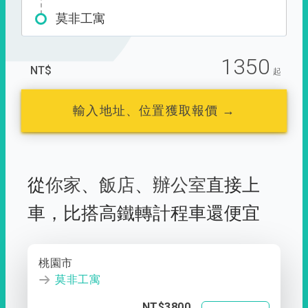
莫非工寓
1350
NT$
起
輸入地址、位置獲取報價 →
從
你家
、
飯店
、
辦公室
直接上
車，
比搭高鐵轉計程車還便宜
桃園市
莫非工寓
NT$3800