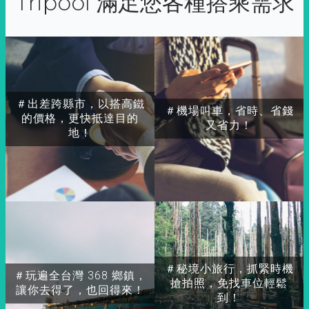
Tripool 滿足您各種搭乘需求
＃出差跨縣市，以搭高鐵
＃機場叫車，省時、省錢
的價格，更快抵達目的
又省力！
地！
＃秘境小旅行，抓緊時機
＃玩遍全台灣 368 鄉鎮，
搶拍照，免找車位輕鬆
讓你去得了，也回得來！
到！