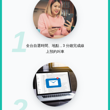
1
全台自選時間、地點，3 分鐘完成線
上預約叫車
2