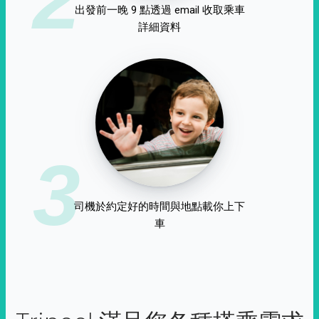
出發前一晚 9 點透過 email 收取乘車
詳細資料
3
司機於約定好的時間與地點載你上下
車