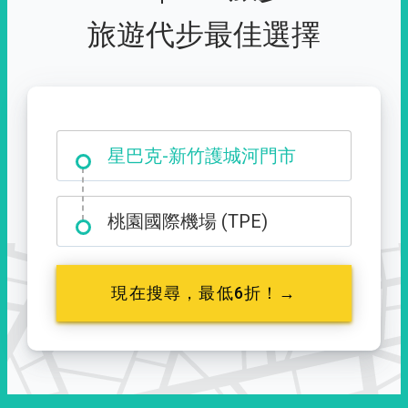
旅遊代步最佳選擇
大霸尖山登山口
星巴克-新竹護城河門市
桃園國際機場 (TPE)
現在搜尋，最低6折！→