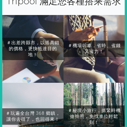
Tripool 滿足您各種搭乘需求
＃出差跨縣市，以搭高鐵
＃機場叫車，省時、省錢
的價格，更快抵達目的
又省力！
地！
＃秘境小旅行，抓緊時機
＃玩遍全台灣 368 鄉鎮，
搶拍照，免找車位輕鬆
讓你去得了，也回得來！
到！