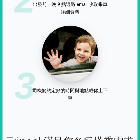
出發前一晚 9 點透過 email 收取乘車
詳細資料
3
司機於約定好的時間與地點載你上下
車