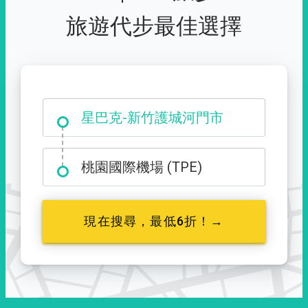
旅遊代步最佳選擇
大霸尖山登山口
星巴克-新竹護城河門市
桃園國際機場 (TPE)
現在搜尋，最低6折！→