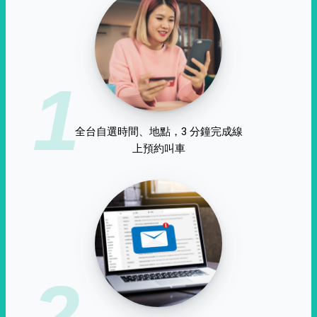
1
全台自選時間、地點，3 分鐘完成線
上預約叫車
2