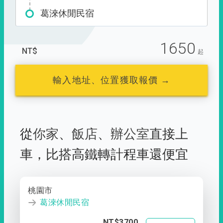
葛淶休閒民宿
1650
NT$
起
輸入地址、位置獲取報價 →
從
你家
、
飯店
、
辦公室
直接上
車，
比搭高鐵轉計程車還便宜
桃園市
葛淶休閒民宿
NT$3700