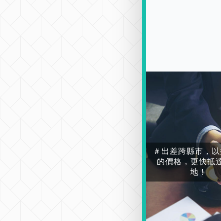
＃出差跨縣市，以
的價格，更快抵
地！