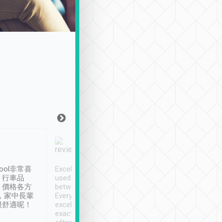
Joy Marsh
Benny Lau
1月12日
1 個月前
ool非常喜
Excellent service. We have
清境入住1晚, 由
、行車品
used Tripool to travel
清境, 都是乘坐由 Tri
、價格各方
between cities in Taiwan.
安排的車子, 接送都
，家中長輩
Every driver has been
去程司機早10分鐘到
很舒適呢！
excellent and arrives
程時遇上道路阻塞, 
exactly on time. As there is
鐘到達(可以接受),