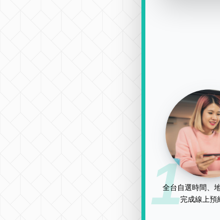
1
全台自選時間、地
完成線上預