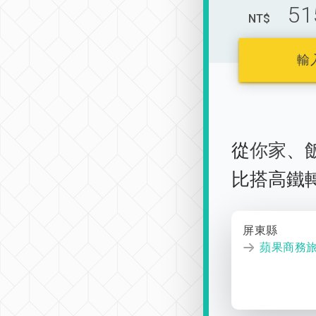
51
NT$
輸
從
你家
、
比搭高鐵
屏東縣
蘋果商務