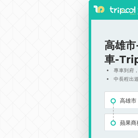
高雄市-
車-Tr
專車到府
中長程出
高雄市
蘋果商