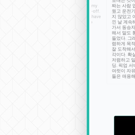
ther places of
booking to confirm if I
보내는 것이
t not known to
have safely arrived at my
짜는 사람 
 so definitely more
destination after drop-off.
웠고 운전기
se” feels). Really
Definitely something I have
지 않았고 
t. No delay in
not seen elsewhere 👍
낀 날 계속
and had a lovely
가서 동승자
up to lavender
해서 말도 
 Thank you tripool!
들었다. 그
렴하게 목
잘 도착해서
각이다. 확
저렴하고 일
딩. 픽업 
여럿이 자
들은 애용해