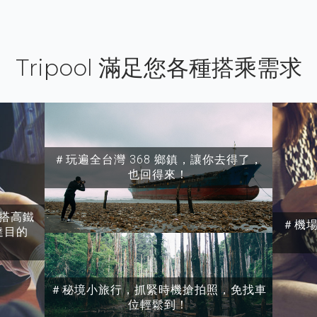
Tripool 滿足您各種搭乘需求
＃玩遍全台灣 368 鄉鎮，讓你去得了，
也回得來！
搭高鐵
＃機
達目的
＃秘境小旅行，抓緊時機搶拍照，免找車
位輕鬆到！