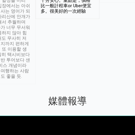
 일정을 미리
十分安心。重點是，價格
입장에서는 아쉬
比一般計程車or Uber便宜
사는 영어가 되
多。很美好的一次經驗
아리산에 안개가
해서 추월하며
가 너무 무서워
통하지 않아 힘
래도 무사히 저
적지까지 편하게
 또 이용할 생
실히 택시비보다
반 투어보다 샌
서비스 개념이라
유여행하는 사람
도 좋을 듯.
媒體報導