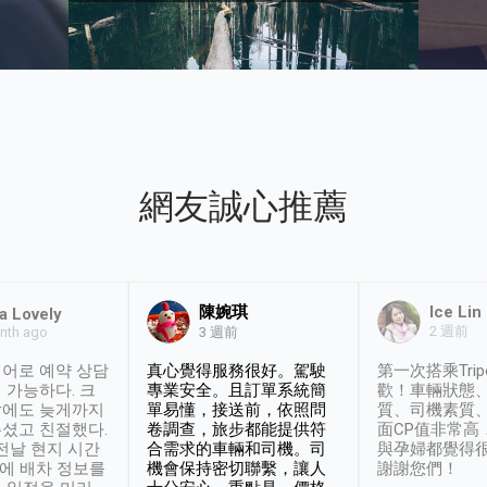
網友誠心推薦
陳婉琪
Ice Lin
a Lovely
2 週前
nth ago
3 週前
어로 예약 상담
真心覺得服務很好。駕駛
第一次搭乘Trip
 가능하다. 크
專業安全。且訂單系統簡
歡！車輛狀態
날에도 늦게까지
單易懂，接送前，依照問
質、司機素質
셨고 친절했다.
卷調查，旅步都能提供符
面CP值非常高
 전날 현지 시간
合需求的車輛和司機。司
與孕婦都覺得
시에 배차 정보를
機會保持密切聯繫，讓人
謝謝您們！