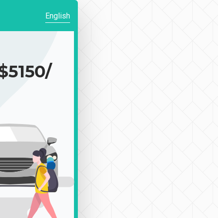
English
150/