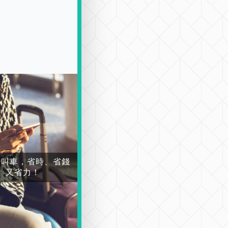
場叫車，省時、省錢
又省力！