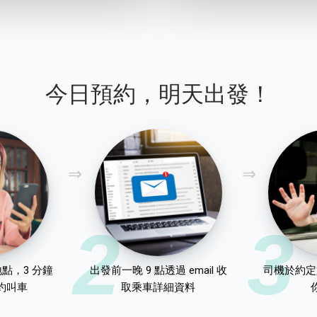
今日預約，明天出發！
2
3
點，3 分鐘
出發前一晚 9 點透過 email 收
司機於約定
約叫車
取乘車詳細資料