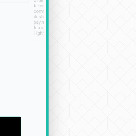
often limited English it
潔, 沒有煙味, 車
takes the difficulty out of
定
communicating the
destination details and
paying online prior to the
trip is very convenient.
Highly recommended