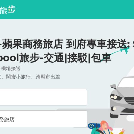
蘋果商務旅店 到府專車接送: $5
ipool旅步-交通|接駁|包車
，機場接送
遊、閨蜜小旅行、跨縣市出差
務旅店