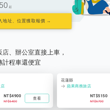
50
起
入地址、位置獲取報價 →
飯店
、
辦公室
直接上車，
轉計程車還便宜
花蓮縣
旅店
蘋果商務旅店
NT$4900
NT$5150
查看
NT$6400
NT$6700