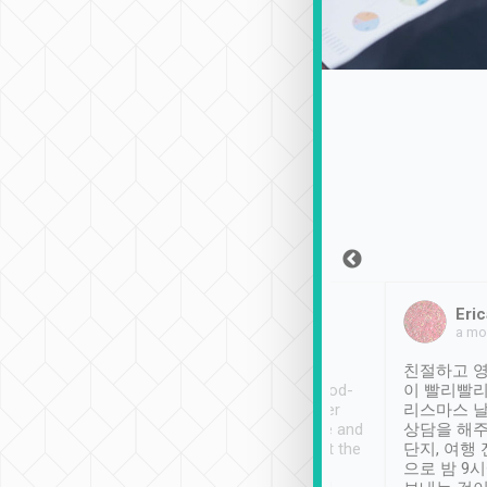
Sean Lee
Jack Ng
Eric
2018年12月30日
1個月前
a mo
ooking to Lavender
Tripool provides great
친절하고 영
- taichung.
service, vehicles in good-
이 빨리빨리
nous area with
condition and the driver
리스마스 
ny public transport.
service was awesome and
상담을 해주
er was so helpful
thoughtful. Driver went the
단지, 여행
ty ( telling us
extra mile on my last
으로 밤 9