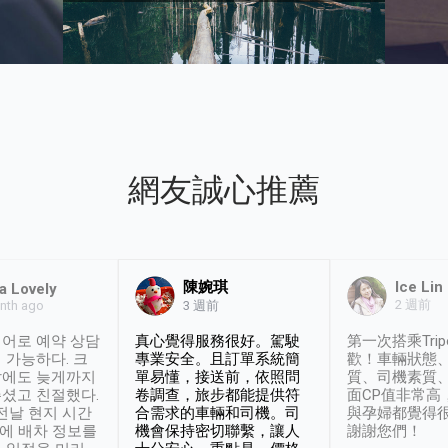
網友誠心推薦
陳婉琪
Ice Lin
a Lovely
2 週前
nth ago
3 週前
어로 예약 상담
真心覺得服務很好。駕駛
第一次搭乘Trip
 가능하다. 크
專業安全。且訂單系統簡
歡！車輛狀態
날에도 늦게까지
單易懂，接送前，依照問
質、司機素質
셨고 친절했다.
卷調查，旅步都能提供符
面CP值非常高
 전날 현지 시간
合需求的車輛和司機。司
與孕婦都覺得
시에 배차 정보를
機會保持密切聯繫，讓人
謝謝您們！