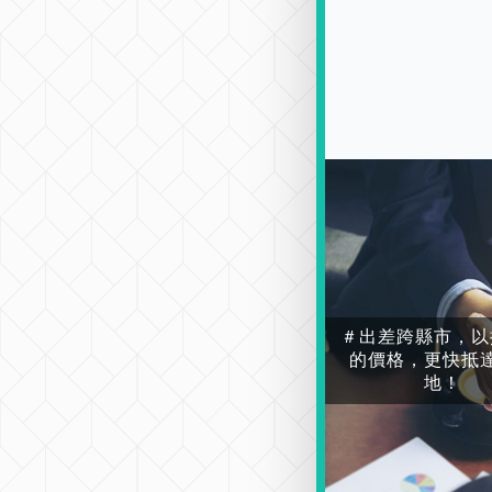
＃出差跨縣市，以
的價格，更快抵
地！