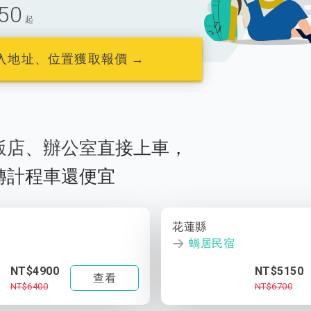
50
起
入地址、位置獲取報價 →
飯店
、
辦公室
直接上車，
轉計程車還便宜
花蓮縣
蝸居民宿
NT$4900
NT$5150
查看
NT$6400
NT$6700