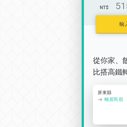
51
NT$
輸
從
你家
、
比搭高鐵
屏東縣
蝸居民宿