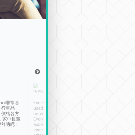
Joy Marsh
Benny Lau
1月12日
1 個月前
ool非常喜
Excellent service. We have
清境入住1晚, 由
、行車品
used Tripool to travel
清境, 都是乘坐由 Tri
、價格各方
between cities in Taiwan.
安排的車子, 接送都
，家中長輩
Every driver has been
去程司機早10分鐘到
很舒適呢！
excellent and arrives
程時遇上道路阻塞, 
exactly on time. As there is
鐘到達(可以接受),