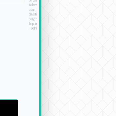
often limited English it
潔, 沒有煙味, 車
takes the difficulty out of
定
communicating the
destination details and
paying online prior to the
trip is very convenient.
Highly recommended