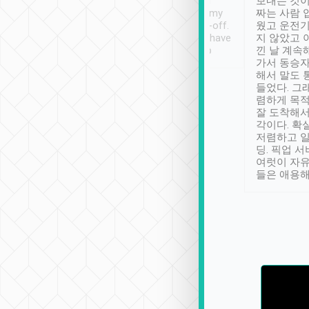
ther places of
booking to confirm if I
보내는 것이
t not known to
have safely arrived at my
짜는 사람 
 so definitely more
destination after drop-off.
웠고 운전기
se” feels). Really
Definitely something I have
지 않았고 
t. No delay in
not seen elsewhere 👍
낀 날 계속
and had a lovely
가서 동승자
up to lavender
해서 말도 
 Thank you tripool!
들었다. 그
렴하게 목
잘 도착해서
각이다. 확
저렴하고 일
딩. 픽업 
여럿이 자
들은 애용해