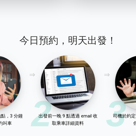
今日預約，明天出發！
2
3
點，3 分鐘
出發前一晚 9 點透過 email 收
司機於約定
約叫車
取乘車詳細資料