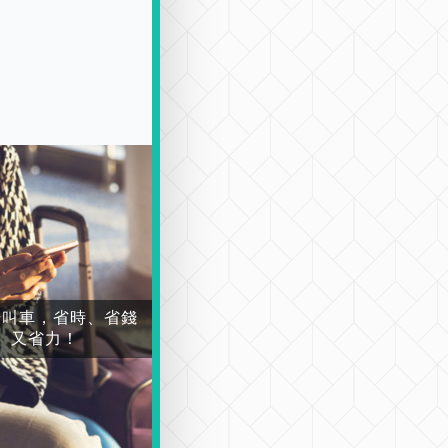
場叫車，省時、省錢
又省力！