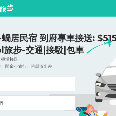
蝸居民宿 到府專車接送: $515
ool旅步-交通|接駁|包車
，機場接送
遊、閨蜜小旅行、跨縣市出差
宿