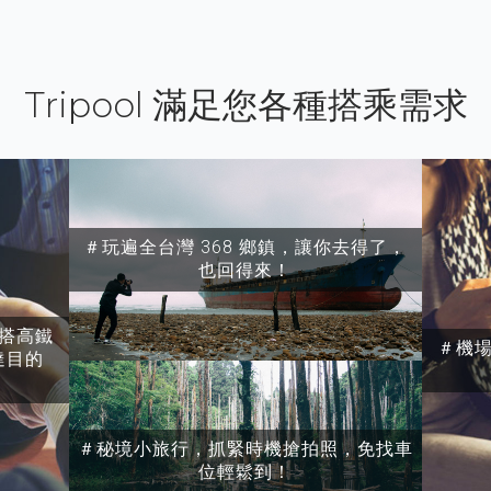
Tripool 滿足您各種搭乘需求
＃玩遍全台灣 368 鄉鎮，讓你去得了，
也回得來！
搭高鐵
＃機
達目的
＃秘境小旅行，抓緊時機搶拍照，免找車
位輕鬆到！