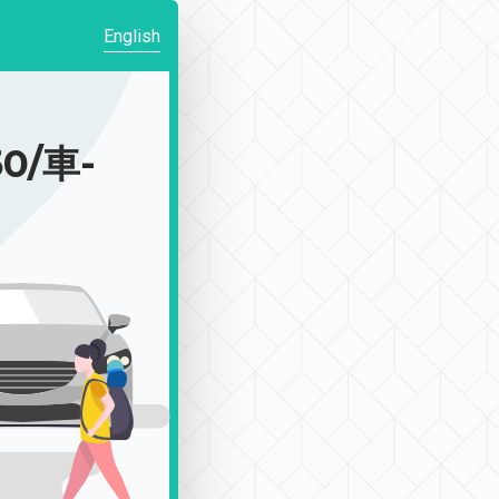
English
0/車-