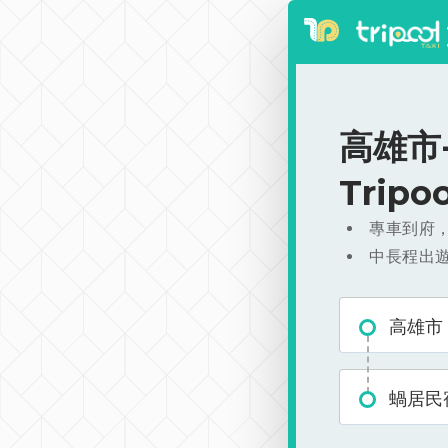
高雄市-
Trip
專車到府
中長程出
高雄市
蝸居民