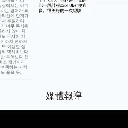
 일정을 미리
十分安心。重點是，價格
입장에서는 아쉬
比一般計程車or Uber便宜
사는 영어가 되
多。很美好的一次經驗
아리산에 안개가
해서 추월하며
가 너무 무서워
통하지 않아 힘
래도 무사히 저
적지까지 편하게
 또 이용할 생
실히 택시비보다
반 투어보다 샌
서비스 개념이라
유여행하는 사람
도 좋을 듯.
媒體報導