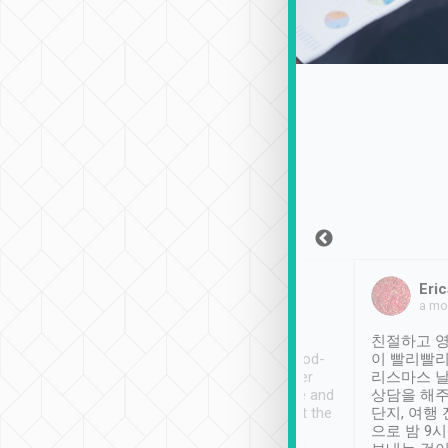
Sean Lee
Jack Ng
Eric
2018年12月30日
1個月前
a mo
ooking to Lavender
Tripool provides great
친절하고 영
- taichung.
service, vehicles in good-
이 빨리빨리
nous area with
condition and the driver
리스마스 
ny public transport.
service was awesome and
상담을 해주
er was so helpful
thoughtful. Driver went the
단지, 여행
ty ( telling us
extra mile on my last
으로 밤 9