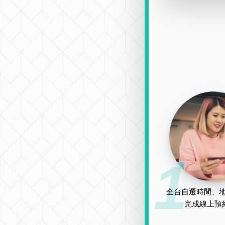
1
全台自選時間、地
完成線上預