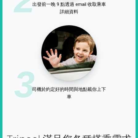
出發前一晚 9 點透過 email 收取乘車
詳細資料
3
司機於約定好的時間與地點載你上下
車