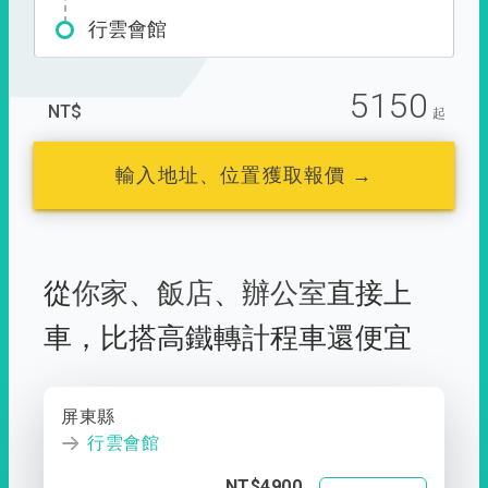
行雲會館
5150
NT$
起
輸入地址、位置獲取報價 →
從
你家
、
飯店
、
辦公室
直接上
車，
比搭高鐵轉計程車還便宜
屏東縣
行雲會館
NT$4900