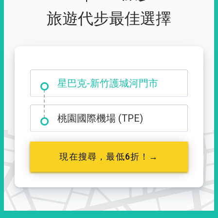
旅遊代步最佳選擇
大霸尖山登山口
星巴克-新竹護城河門市
桃園國際機場 (TPE)
現在搜尋，最低6折！→