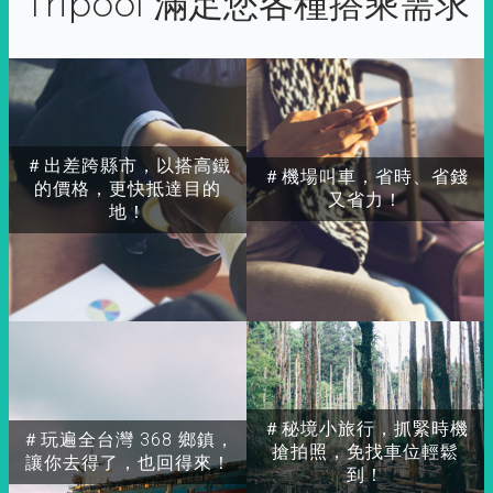
Tripool 滿足您各種搭乘需求
＃出差跨縣市，以搭高鐵
＃機場叫車，省時、省錢
的價格，更快抵達目的
又省力！
地！
＃秘境小旅行，抓緊時機
＃玩遍全台灣 368 鄉鎮，
搶拍照，免找車位輕鬆
讓你去得了，也回得來！
到！