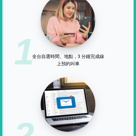
1
全台自選時間、地點，3 分鐘完成線
上預約叫車
2