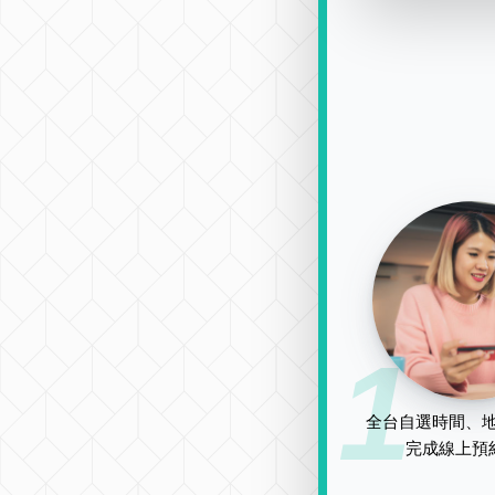
1
全台自選時間、地
完成線上預