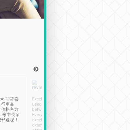
Joy Marsh
Benny Lau
1月12日
1 個月前
ool非常喜
Excellent service. We have
清境入住1晚, 由
、行車品
used Tripool to travel
清境, 都是乘坐由 Tri
、價格各方
between cities in Taiwan.
安排的車子, 接送都
，家中長輩
Every driver has been
去程司機早10分鐘到
很舒適呢！
excellent and arrives
程時遇上道路阻塞, 
exactly on time. As there is
鐘到達(可以接受),