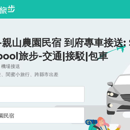
親山農園民宿 到府專車接送: $
ipool旅步-交通|接駁|包車
，機場接送
遊、閨蜜小旅行、跨縣市出差
園民宿