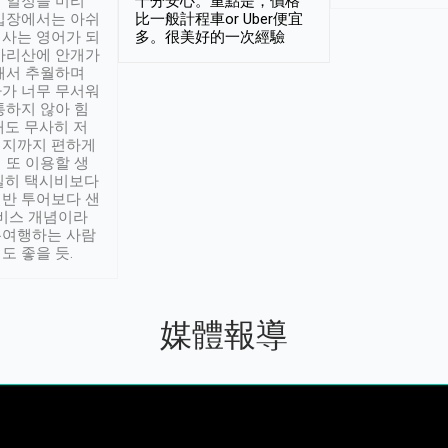
 일정을 미리
十分安心。重點是，價格
입장에서는 아쉬
比一般計程車or Uber便宜
사는 영어가 되
多。很美好的一次經驗
아리산에 안개가
해서 추월하며
가 너무 무서워
통하지 않아 힘
래도 무사히 저
적지까지 편하게
 또 이용할 생
실히 택시비보다
반 투어보다 샌
서비스 개념이라
유여행하는 사람
도 좋을 듯.
媒體報導