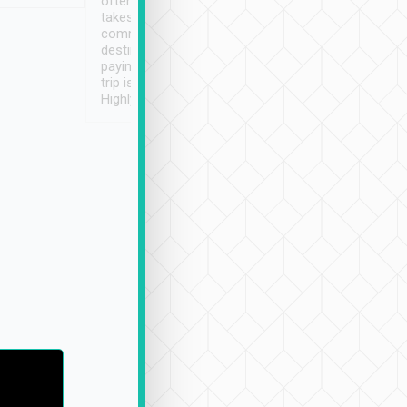
often limited English it
潔, 沒有煙味, 車
takes the difficulty out of
定
communicating the
destination details and
paying online prior to the
trip is very convenient.
Highly recommended