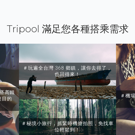
Tripool 滿足您各種搭乘需求
＃玩遍全台灣 368 鄉鎮，讓你去得了，
也回得來！
搭高鐵
＃機
達目的
＃秘境小旅行，抓緊時機搶拍照，免找車
位輕鬆到！