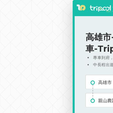
高雄市-
車-Tr
專車到府
中長程出
高雄市
親山農