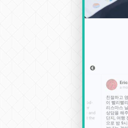
Sean Lee
Jack Ng
Eric
2018年12月30日
1個月前
a mo
ooking to Lavender
Tripool provides great
친절하고 영
- taichung.
service, vehicles in good-
이 빨리빨리
nous area with
condition and the driver
리스마스 
ny public transport.
service was awesome and
상담을 해주
er was so helpful
thoughtful. Driver went the
단지, 여행
ty ( telling us
extra mile on my last
으로 밤 9