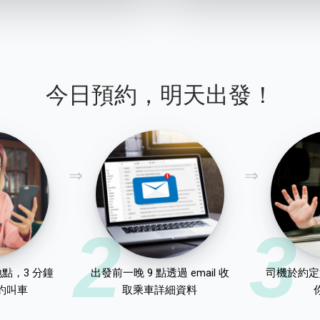
今日預約，明天出發！
2
3
點，3 分鐘
出發前一晚 9 點透過 email 收
司機於約定
約叫車
取乘車詳細資料