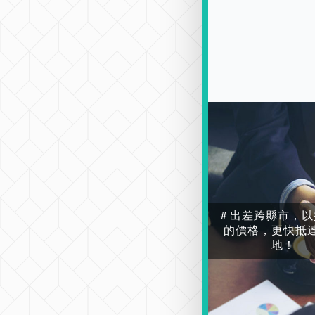
＃出差跨縣市，以
的價格，更快抵
地！