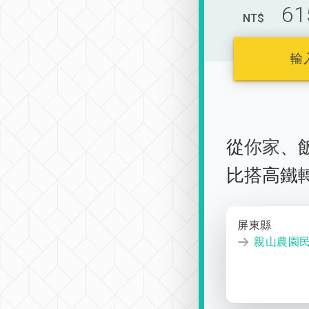
61
NT$
輸
從
你家
、
比搭高鐵
屏東縣
親山農園