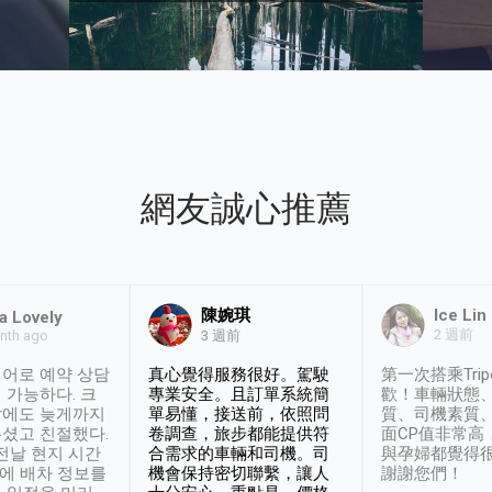
網友誠心推薦
陳婉琪
Ice Lin
a Lovely
2 週前
nth ago
3 週前
어로 예약 상담
真心覺得服務很好。駕駛
第一次搭乘Trip
 가능하다. 크
專業安全。且訂單系統簡
歡！車輛狀態
날에도 늦게까지
單易懂，接送前，依照問
質、司機素質
셨고 친절했다.
卷調查，旅步都能提供符
面CP值非常高
 전날 현지 시간
合需求的車輛和司機。司
與孕婦都覺得
시에 배차 정보를
機會保持密切聯繫，讓人
謝謝您們！