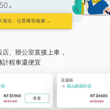
50
起
入地址、位置獲取報價 →
飯店
、
辦公室
直接上車，
轉計程車還便宜
花蓮縣
民宿
親山農園民宿
NT$5900
NT$4600
查看
NT$7700
NT$6000