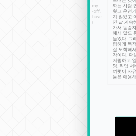
ther places of
booking to confirm if I
보내는 것이
t not known to
have safely arrived at my
짜는 사람 
 so definitely more
destination after drop-off.
웠고 운전기
se” feels). Really
Definitely something I have
지 않았고 
t. No delay in
not seen elsewhere 👍
낀 날 계속
and had a lovely
가서 동승자
up to lavender
해서 말도 
 Thank you tripool!
들었다. 그
렴하게 목
잘 도착해서
각이다. 확
저렴하고 일
딩. 픽업 
여럿이 자
들은 애용해