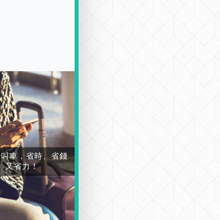
場叫車，省時、省錢
又省力！