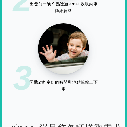
出發前一晚 9 點透過 email 收取乘車
詳細資料
3
司機於約定好的時間與地點載你上下
車