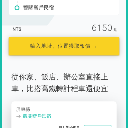
觀關嚮戶民宿
6150
NT$
起
輸入地址、位置獲取報價 →
從
你家
、
飯店
、
辦公室
直接上
車，
比搭高鐵轉計程車還便宜
屏東縣
觀關嚮戶民宿
NT$5900