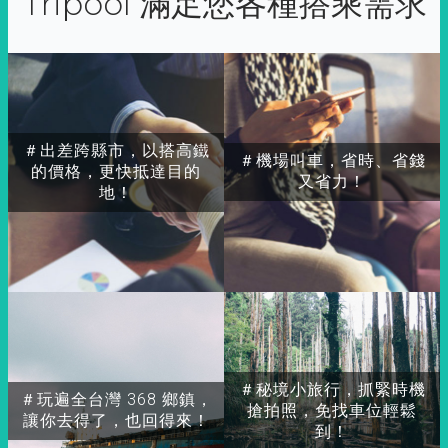
Tripool 滿足您各種搭乘需求
＃出差跨縣市，以搭高鐵
＃機場叫車，省時、省錢
的價格，更快抵達目的
又省力！
地！
＃秘境小旅行，抓緊時機
＃玩遍全台灣 368 鄉鎮，
搶拍照，免找車位輕鬆
讓你去得了，也回得來！
到！