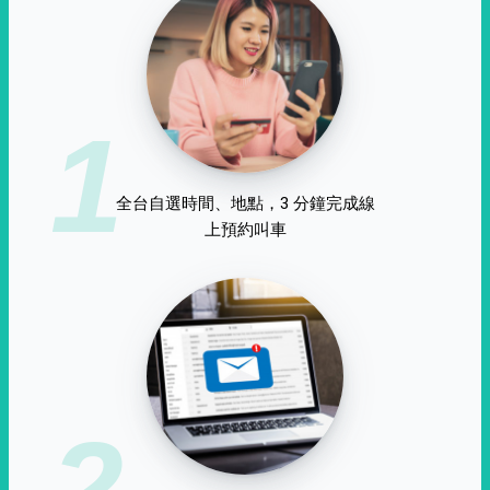
1
全台自選時間、地點，3 分鐘完成線
上預約叫車
2