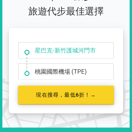
旅遊代步最佳選擇
大霸尖山登山口
桃園國際機場 (TPE)
現在搜尋，最低6折！→