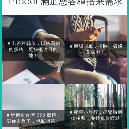
Tripool 滿足您各種搭乘需求
＃出差跨縣市，以搭高鐵
＃機場叫車，省時、省錢
的價格，更快抵達目的
又省力！
地！
＃秘境小旅行，抓緊時機
＃玩遍全台灣 368 鄉鎮，
搶拍照，免找車位輕鬆
讓你去得了，也回得來！
到！