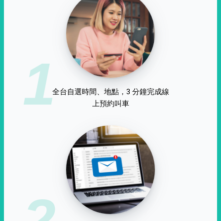
1
全台自選時間、地點，3 分鐘完成線
上預約叫車
2