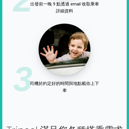
出發前一晚 9 點透過 email 收取乘車
詳細資料
3
司機於約定好的時間與地點載你上下
車