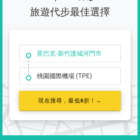
旅遊代步最佳選擇
大霸尖山登山口
星巴克-新竹護城河門市
桃園國際機場 (TPE)
現在搜尋，最低6折！→