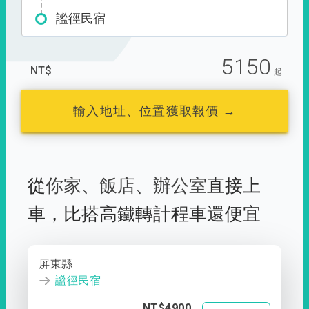
謐徑民宿
5150
NT$
起
輸入地址、位置獲取報價 →
從
你家
、
飯店
、
辦公室
直接上
車，
比搭高鐵轉計程車還便宜
屏東縣
謐徑民宿
NT$4900