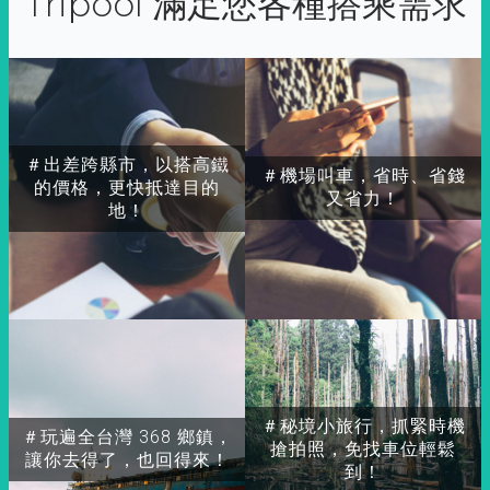
Tripool 滿足您各種搭乘需求
＃出差跨縣市，以搭高鐵
＃機場叫車，省時、省錢
的價格，更快抵達目的
又省力！
地！
＃秘境小旅行，抓緊時機
＃玩遍全台灣 368 鄉鎮，
搶拍照，免找車位輕鬆
讓你去得了，也回得來！
到！