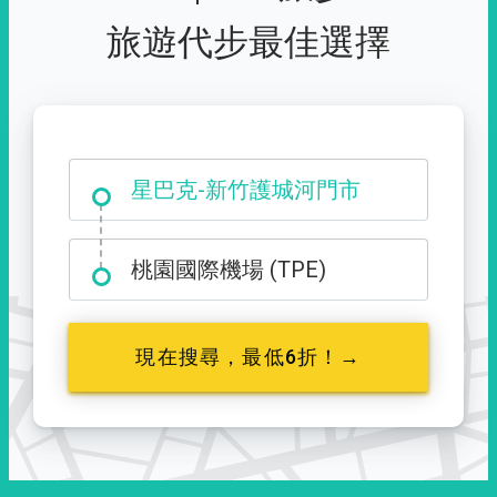
旅遊代步最佳選擇
大霸尖山登山口
桃園國際機場 (TPE)
現在搜尋，最低6折！→