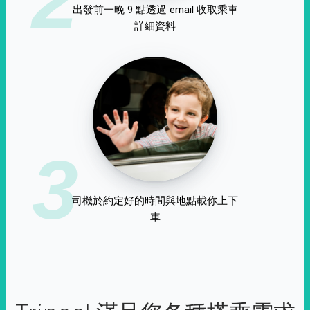
出發前一晚 9 點透過 email 收取乘車
詳細資料
3
司機於約定好的時間與地點載你上下
車