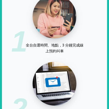
1
全台自選時間、地點，3 分鐘完成線
上預約叫車
2