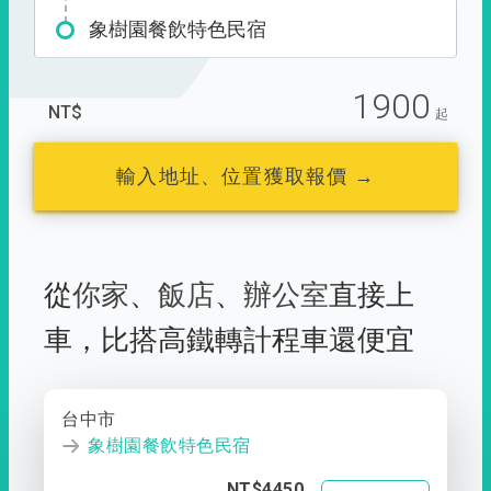
象樹園餐飲特色民宿
1900
NT$
起
輸入地址、位置獲取報價 →
從
你家
、
飯店
、
辦公室
直接上
車，
比搭高鐵轉計程車還便宜
台中市
象樹園餐飲特色民宿
NT$4450