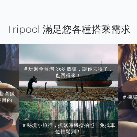
Tripool 滿足您各種搭乘需求
＃玩遍全台灣 368 鄉鎮，讓你去得了，
也回得來！
搭高鐵
＃機
達目的
＃秘境小旅行，抓緊時機搶拍照，免找車
位輕鬆到！