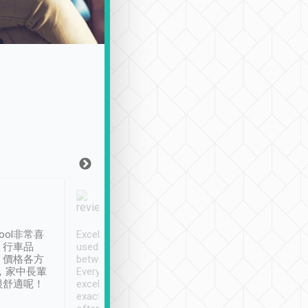
Joy Marsh
Benny Lau
1月12日
1 個月前
ool非常喜
Excellent service. We have
清境入住1晚, 由
、行車品
used Tripool to travel
清境, 都是乘坐由 Tri
、價格各方
between cities in Taiwan.
安排的車子, 接送都
，家中長輩
Every driver has been
去程司機早10分鐘到
很舒適呢！
excellent and arrives
程時遇上道路阻塞, 
exactly on time. As there is
鐘到達(可以接受),