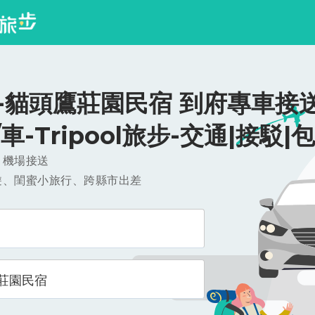
-貓頭鷹莊園民宿 到府專車接送
0/車-Tripool旅步-交通|接駁|
，機場接送
遊、閨蜜小旅行、跨縣市出差
莊園民宿