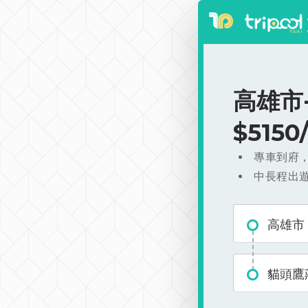
高雄市
$515
專車到府
中長程出
高雄市
貓頭鷹