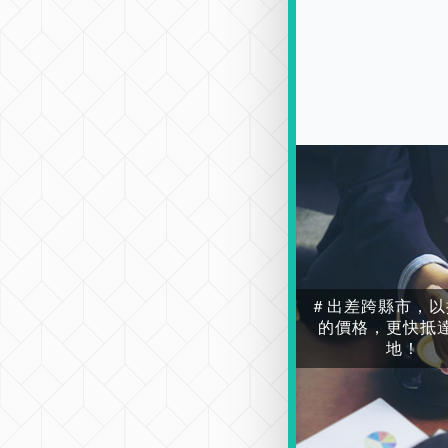
＃出差跨縣市，以
的價格，更快抵
地！