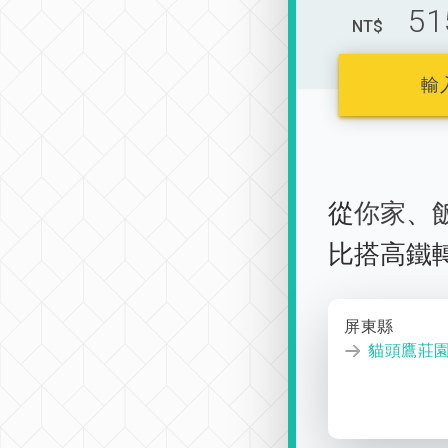
51
NT$
輸
從
你家
、
比搭高鐵
屏東縣
貓頭鷹莊