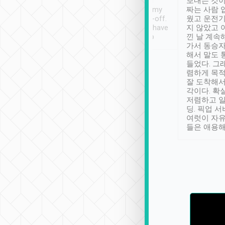
ther places of
booking to confirm if I
보내는 것이
t not known to
have safely arrived at my
짜는 사람 
 so definitely more
destination after drop-off.
웠고 운전기
se” feels). Really
Definitely something I have
지 않았고 
t. No delay in
not seen elsewhere 👍
낀 날 계속
and had a lovely
가서 동승자
up to lavender
해서 말도 
 Thank you tripool!
들었다. 그
렴하게 목
잘 도착해서
각이다. 확
저렴하고 일
딩. 픽업 
여럿이 자
들은 애용해