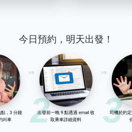
今日預約，明天出發！
2
3
點，3 分鐘
出發前一晚 9 點透過 email 收
司機於約定
約叫車
取乘車詳細資料