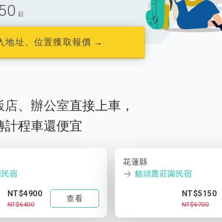
50
起
入地址、位置獲取報價 →
飯店
、
辦公室
直接上車，
轉計程車還便宜
花蓮縣
園民宿
貓頭鷹莊園民宿
NT$4900
NT$5150
查看
NT$6400
NT$6700