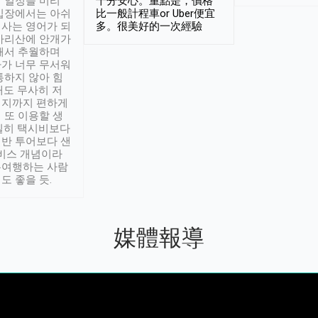
 일정을 미리
十分安心。重點是，價格
입장에서는 아쉬
比一般計程車or Uber便宜
사는 영어가 되
多。很美好的一次經驗
아리산에 안개가
해서 추월하며
가 너무 무서워
통하지 않아 힘
래도 무사히 저
적지까지 편하게
 또 이용할 생
실히 택시비보다
반 투어보다 샌
서비스 개념이라
유여행하는 사람
도 좋을 듯.
媒體報導