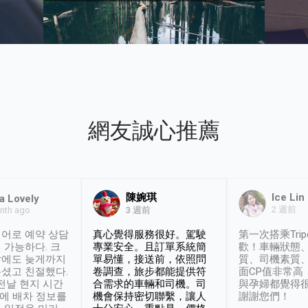
網友誠心推薦
陳婉琪
Ice Lin
a Lovely
2 週前
nth ago
3 週前
어로 예약 상담
真心覺得服務很好。駕駛
第一次搭乘Trip
 가능하다. 크
專業安全。且訂單系統簡
歡！車輛狀態
날에도 늦게까지
單易懂，接送前，依照問
質、司機素質
셨고 친절했다.
卷調查，旅步都能提供符
面CP值非常高
 전날 현지 시간
合需求的車輛和司機。司
與孕婦都覺得
시에 배차 정보를
機會保持密切聯繫，讓人
謝謝您們！