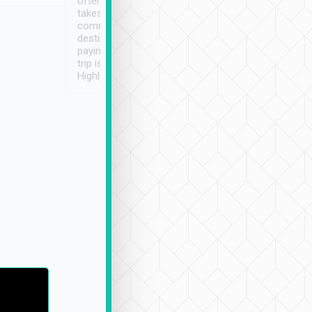
often limited English it
潔, 沒有煙味, 車
takes the difficulty out of
定
communicating the
destination details and
paying online prior to the
trip is very convenient.
Highly recommended