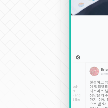
Sean Lee
Jack Ng
Eric
2018年12月30日
1個月前
a mo
ooking to Lavender
Tripool provides great
친절하고 영
- taichung.
service, vehicles in good-
이 빨리빨리
nous area with
condition and the driver
리스마스 
ny public transport.
service was awesome and
상담을 해주
er was so helpful
thoughtful. Driver went the
단지, 여행
ty ( telling us
extra mile on my last
으로 밤 9