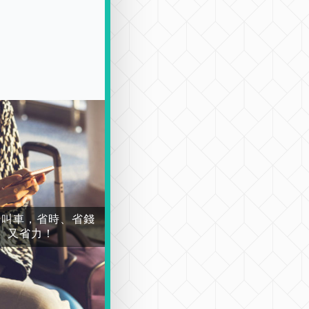
場叫車，省時、省錢
又省力！