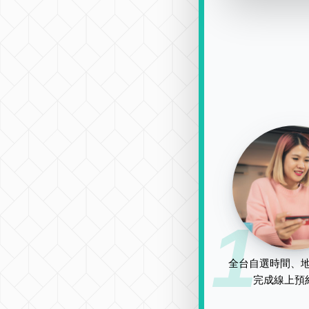
1
全台自選時間、地
完成線上預