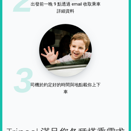
出發前一晚 9 點透過 email 收取乘車
詳細資料
3
司機於約定好的時間與地點載你上下
車