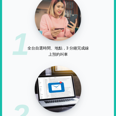
1
全台自選時間、地點，3 分鐘完成線
上預約叫車
2