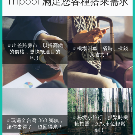
Tripool 滿足您各種搭乘需求
＃出差跨縣市，以搭高鐵
＃機場叫車，省時、省錢
的價格，更快抵達目的
又省力！
地！
＃秘境小旅行，抓緊時機
＃玩遍全台灣 368 鄉鎮，
搶拍照，免找車位輕鬆
讓你去得了，也回得來！
到！