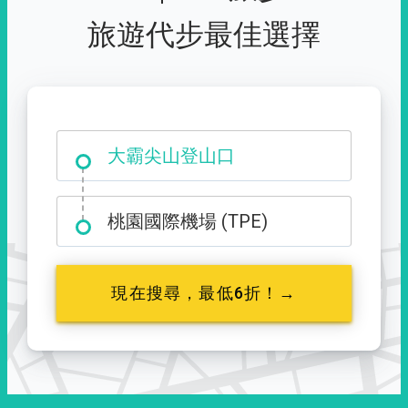
旅遊代步最佳選擇
大霸尖山登山口
桃園國際機場 (TPE)
現在搜尋，最低6折！→