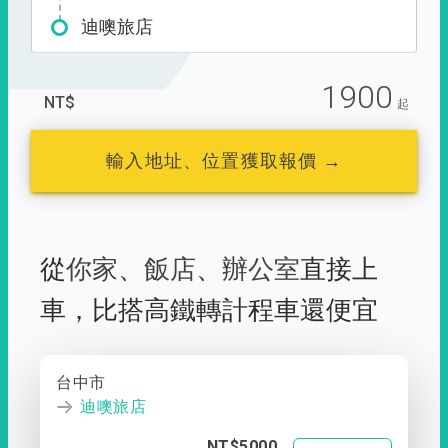
迪噢旅店
1900
NT$
起
輸入地址、位置獲取報價 →
從
你家
、
飯店
、
辦公室
直接上
車，
比搭高鐵轉計程車還便宜
台中市
迪噢旅店
NT$5000