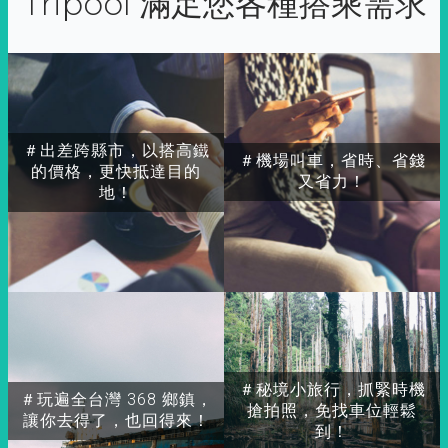
Tripool 滿足您各種搭乘需求
＃出差跨縣市，以搭高鐵
＃機場叫車，省時、省錢
的價格，更快抵達目的
又省力！
地！
＃秘境小旅行，抓緊時機
＃玩遍全台灣 368 鄉鎮，
搶拍照，免找車位輕鬆
讓你去得了，也回得來！
到！