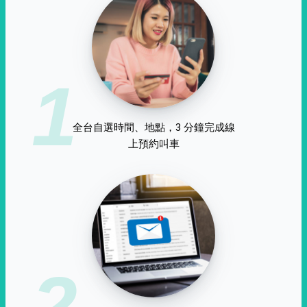
1
全台自選時間、地點，3 分鐘完成線
上預約叫車
2