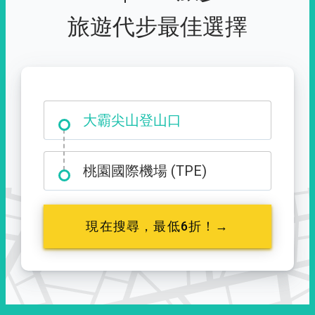
旅遊代步最佳選擇
大霸尖山登山口
桃園國際機場 (TPE)
現在搜尋，最低6折！→