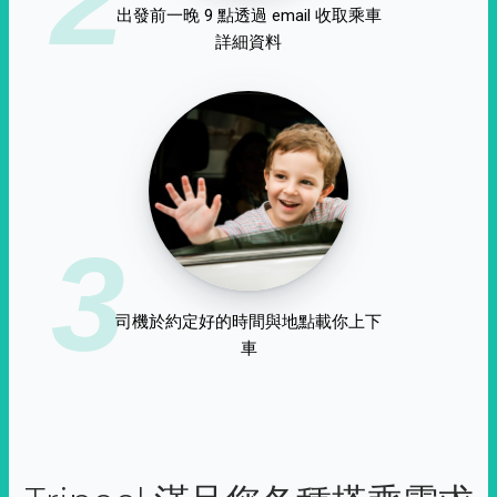
出發前一晚 9 點透過 email 收取乘車
詳細資料
3
司機於約定好的時間與地點載你上下
車