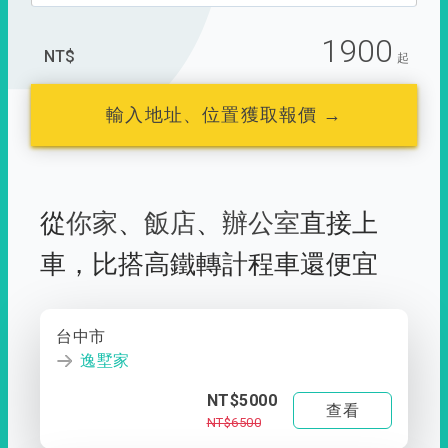
1900
NT$
起
輸入地址、位置獲取報價 →
從
你家
、
飯店
、
辦公室
直接上
車，
比搭高鐵轉計程車還便宜
台中市
逸墅家
NT$5000
查看
NT$6500