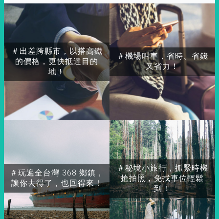
＃出差跨縣市，以搭高鐵
＃機場叫車，省時、省錢
的價格，更快抵達目的
又省力！
地！
＃秘境小旅行，抓緊時機
＃玩遍全台灣 368 鄉鎮，
搶拍照，免找車位輕鬆
讓你去得了，也回得來！
到！