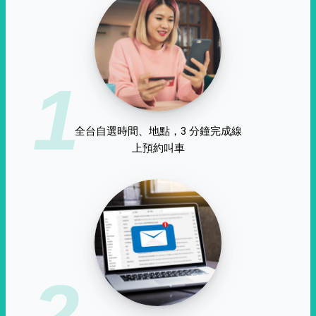
1
全台自選時間、地點，3 分鐘完成線
上預約叫車
2