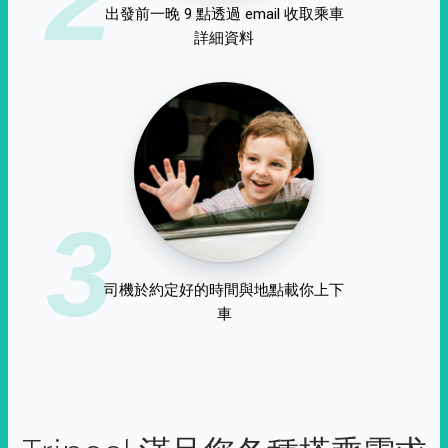
出發前一晚 9 點透過 email 收取乘車
詳細資料
3
司機於約定好的時間與地點載你上下
車