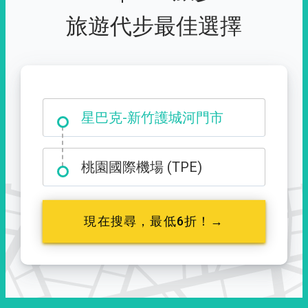
旅遊代步最佳選擇
大霸尖山登山口
星巴克-新竹護城河門市
桃園國際機場 (TPE)
現在搜尋，最低6折！→