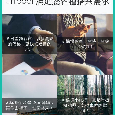
Tripool 滿足您各種搭乘需求
＃出差跨縣市，以搭高鐵
＃機場叫車，省時、省錢
的價格，更快抵達目的
又省力！
地！
＃秘境小旅行，抓緊時機
＃玩遍全台灣 368 鄉鎮，
搶拍照，免找車位輕鬆
讓你去得了，也回得來！
到！