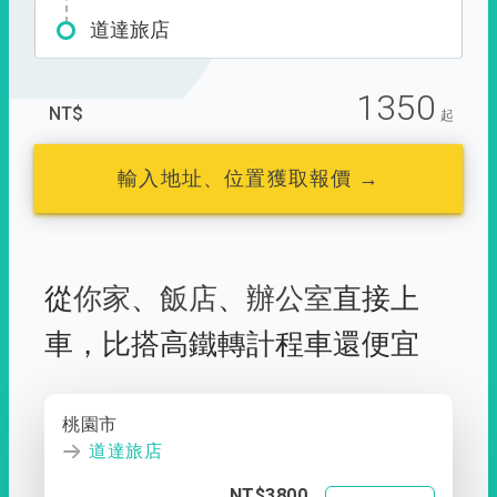
道達旅店
1350
NT$
起
輸入地址、位置獲取報價 →
從
你家
、
飯店
、
辦公室
直接上
車，
比搭高鐵轉計程車還便宜
桃園市
道達旅店
NT$3800