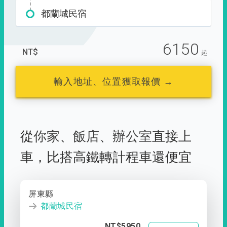
都蘭城民宿
6150
NT$
起
輸入地址、位置獲取報價 →
從
你家
、
飯店
、
辦公室
直接上
車，
比搭高鐵轉計程車還便宜
屏東縣
都蘭城民宿
NT$5950