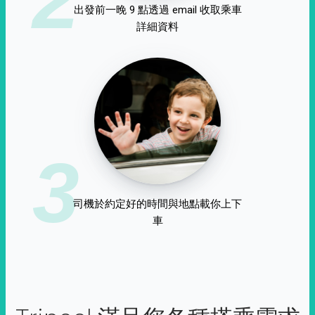
出發前一晚 9 點透過 email 收取乘車
詳細資料
3
司機於約定好的時間與地點載你上下
車