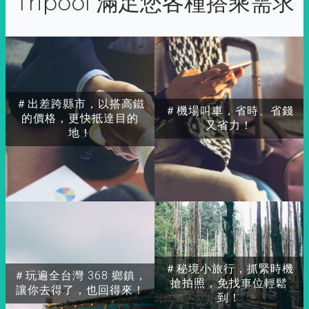
Tripool 滿足您各種搭乘需求
＃出差跨縣市，以搭高鐵
＃機場叫車，省時、省錢
的價格，更快抵達目的
又省力！
地！
＃秘境小旅行，抓緊時機
＃玩遍全台灣 368 鄉鎮，
搶拍照，免找車位輕鬆
讓你去得了，也回得來！
到！