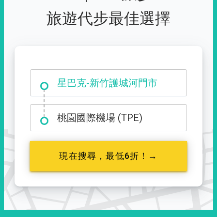
旅遊代步最佳選擇
大霸尖山登山口
星巴克-新竹護城河門市
桃園國際機場 (TPE)
現在搜尋，最低6折！→