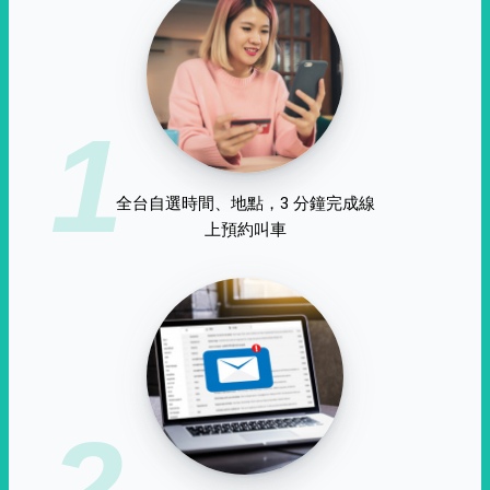
1
全台自選時間、地點，3 分鐘完成線
上預約叫車
2