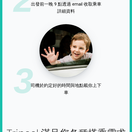
出發前一晚 9 點透過 email 收取乘車
詳細資料
3
司機於約定好的時間與地點載你上下
車