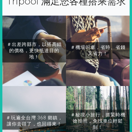
Tripool 滿足您各種搭乘需求
＃出差跨縣市，以搭高鐵
＃機場叫車，省時、省錢
的價格，更快抵達目的
又省力！
地！
＃秘境小旅行，抓緊時機
＃玩遍全台灣 368 鄉鎮，
搶拍照，免找車位輕鬆
讓你去得了，也回得來！
到！