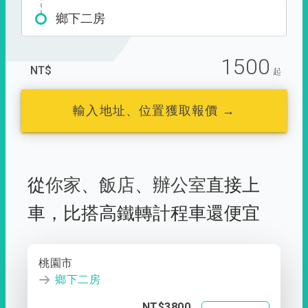
鄉下二房
1500
NT$
起
輸入地址、位置獲取報價 →
從
你家
、
飯店
、
辦公室
直接上
車，
比搭高鐵轉計程車還便宜
桃園市
鄉下二房
NT$3800