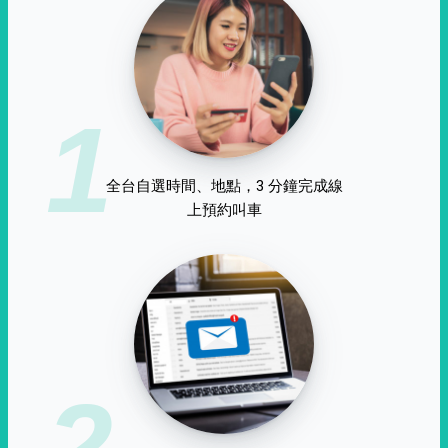
1
全台自選時間、地點，3 分鐘完成線
上預約叫車
2