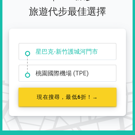
旅遊代步最佳選擇
大霸尖山登山口
星巴克-新竹護城河門市
桃園國際機場 (TPE)
現在搜尋，最低6折！→