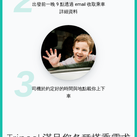
出發前一晚 9 點透過 email 收取乘車
詳細資料
3
司機於約定好的時間與地點載你上下
車