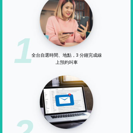
1
全台自選時間、地點，3 分鐘完成線
上預約叫車
2