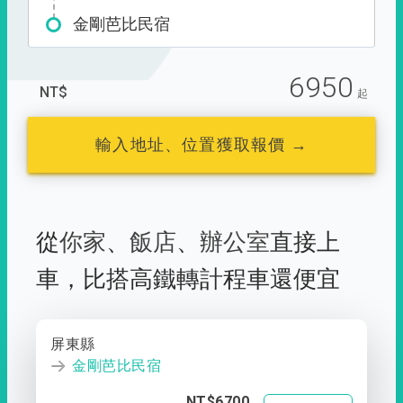
金剛芭比民宿
6950
NT$
起
輸入地址、位置獲取報價 →
從
你家
、
飯店
、
辦公室
直接上
車，
比搭高鐵轉計程車還便宜
屏東縣
金剛芭比民宿
NT$6700