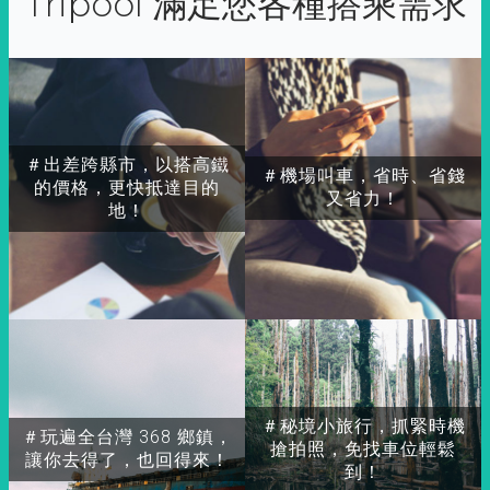
Tripool 滿足您各種搭乘需求
＃出差跨縣市，以搭高鐵
＃機場叫車，省時、省錢
的價格，更快抵達目的
又省力！
地！
＃秘境小旅行，抓緊時機
＃玩遍全台灣 368 鄉鎮，
搶拍照，免找車位輕鬆
讓你去得了，也回得來！
到！