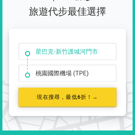
旅遊代步最佳選擇
大霸尖山登山口
星巴克-新竹護城河門市
桃園國際機場 (TPE)
現在搜尋，最低6折！→