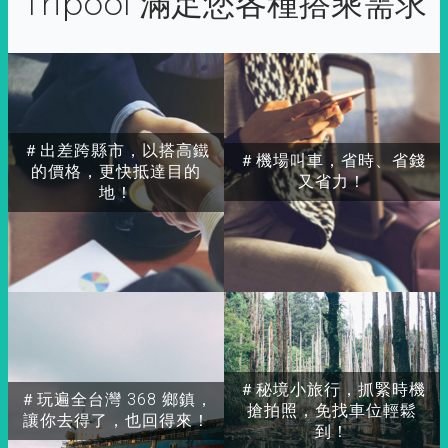
Tripool 滿足您各種搭乘需求
＃出差跨縣市，以搭高鐵
＃機場叫車，省時、省錢
的價格，更快抵達目的
又省力！
地！
＃秘境小旅行，抓緊時機
＃玩遍全台灣 368 鄉鎮，
搶拍照，免找車位輕鬆
讓你去得了，也回得來！
到！