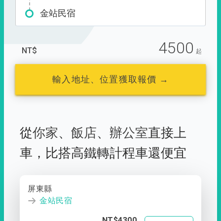
金站民宿
4500
NT$
起
輸入地址、位置獲取報價 →
從
你家
、
飯店
、
辦公室
直接上
車，
比搭高鐵轉計程車還便宜
屏東縣
金站民宿
NT$4300