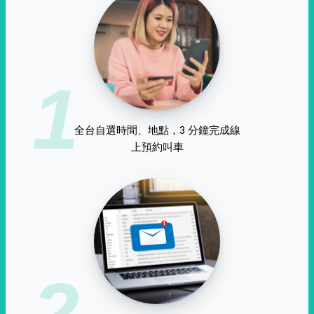
1
全台自選時間、地點，3 分鐘完成線
上預約叫車
2