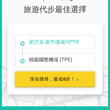
旅遊代步最佳選擇
大霸尖山登山口
星巴克-新竹護城河門市
桃園國際機場 (TPE)
現在搜尋，最低6折！→