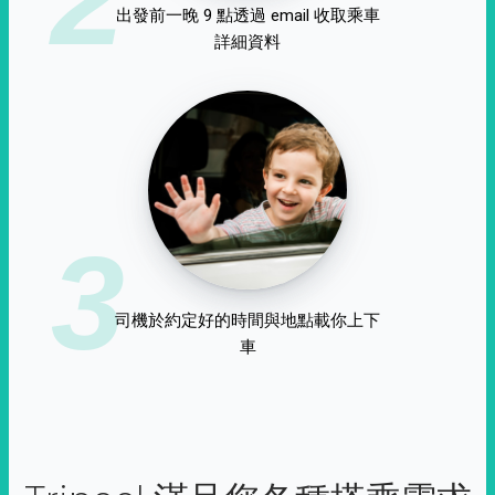
出發前一晚 9 點透過 email 收取乘車
詳細資料
3
司機於約定好的時間與地點載你上下
車