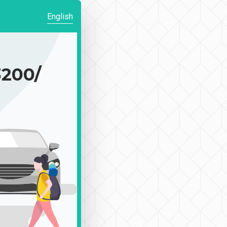
English
200/