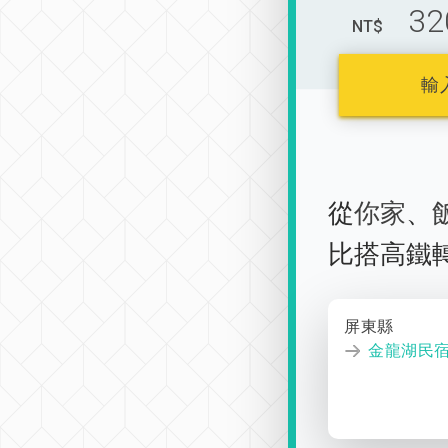
32
NT$
輸
從
你家
、
比搭高鐵
屏東縣
金龍湖民