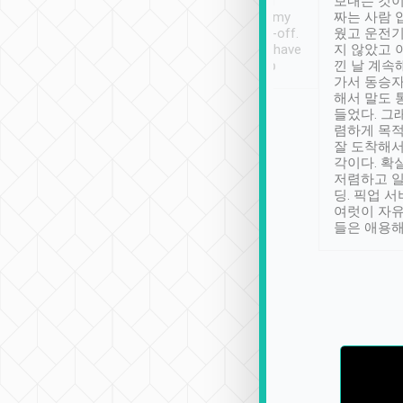
ther places of
booking to confirm if I
보내는 것이
t not known to
have safely arrived at my
짜는 사람 
 so definitely more
destination after drop-off.
웠고 운전기
se” feels). Really
Definitely something I have
지 않았고 
t. No delay in
not seen elsewhere 👍
낀 날 계속
and had a lovely
가서 동승자
up to lavender
해서 말도 
 Thank you tripool!
들었다. 그
렴하게 목
잘 도착해서
각이다. 확
저렴하고 일
딩. 픽업 
여럿이 자
들은 애용해