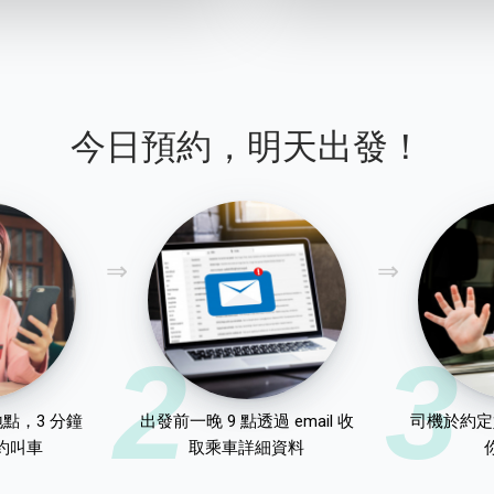
今日預約，明天出發！
2
3
點，3 分鐘
出發前一晚 9 點透過 email 收
司機於約定
約叫車
取乘車詳細資料