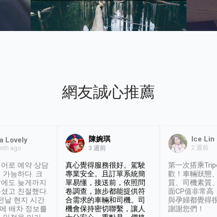
網友誠心推薦
陳婉琪
Ice Lin
a Lovely
2 週前
nth ago
3 週前
어로 예약 상담
真心覺得服務很好。駕駛
第一次搭乘Trip
 가능하다. 크
專業安全。且訂單系統簡
歡！車輛狀態
날에도 늦게까지
單易懂，接送前，依照問
質、司機素質
셨고 친절했다.
卷調查，旅步都能提供符
面CP值非常高
 전날 현지 시간
合需求的車輛和司機。司
與孕婦都覺得
시에 배차 정보를
機會保持密切聯繫，讓人
謝謝您們！