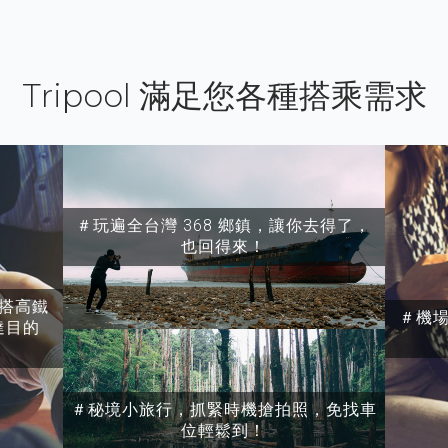
Tripool 滿足您各種搭乘需求
＃玩遍全台灣 368 鄉鎮，讓你去得了，
也回得來！
搭高鐵
＃機
達目的
＃秘境小旅行，抓緊時機搶拍照，免找車
位輕鬆到！