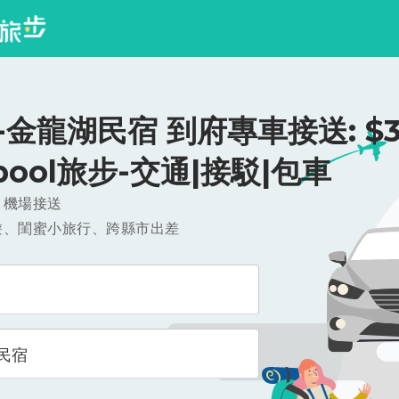
金龍湖民宿 到府專車接送: $3
ipool旅步-交通|接駁|包車
，機場接送
遊、閨蜜小旅行、跨縣市出差
民宿