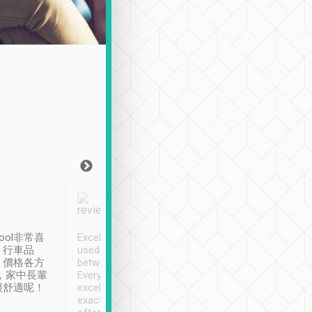
Joy Marsh
Benny Lau
1月12日
1 個月前
ool非常喜
Excellent service. We have
清境入住1晚, 由
、行車品
used Tripool to travel
清境, 都是乘坐由 Tri
、價格各方
between cities in Taiwan.
安排的車子, 接送都
，家中長輩
Every driver has been
去程司機早10分鐘到
很舒適呢！
excellent and arrives
程時遇上道路阻塞, 
exactly on time. As there is
鐘到達(可以接受),