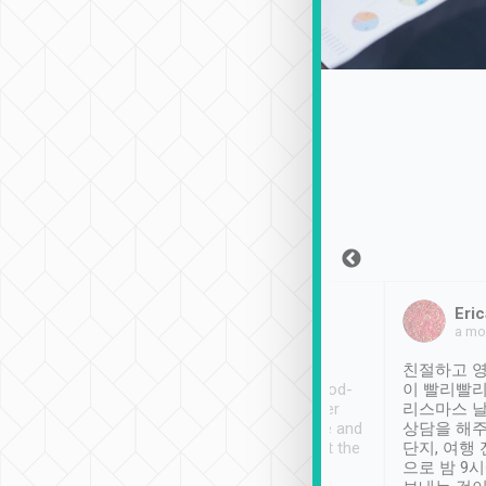
Sean Lee
Jack Ng
Eric
2018年12月30日
1個月前
a mo
ooking to Lavender
Tripool provides great
친절하고 영
- taichung.
service, vehicles in good-
이 빨리빨리
nous area with
condition and the driver
리스마스 
ny public transport.
service was awesome and
상담을 해주
er was so helpful
thoughtful. Driver went the
단지, 여행
ty ( telling us
extra mile on my last
으로 밤 9