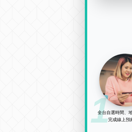
1
全台自選時間、地
完成線上預