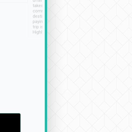
often limited English it
潔, 沒有煙味, 車
takes the difficulty out of
定
communicating the
destination details and
paying online prior to the
trip is very convenient.
Highly recommended