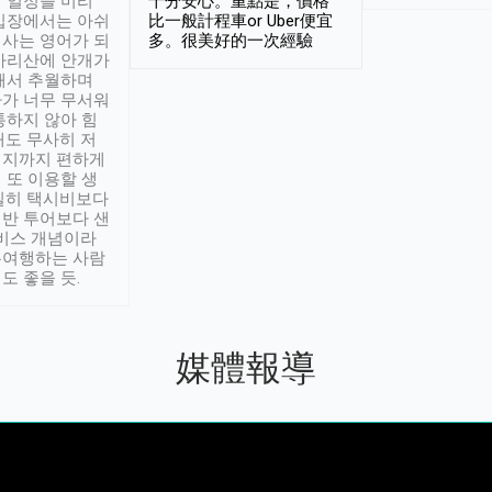
 일정을 미리
十分安心。重點是，價格
입장에서는 아쉬
比一般計程車or Uber便宜
사는 영어가 되
多。很美好的一次經驗
아리산에 안개가
해서 추월하며
가 너무 무서워
통하지 않아 힘
래도 무사히 저
적지까지 편하게
 또 이용할 생
실히 택시비보다
반 투어보다 샌
서비스 개념이라
유여행하는 사람
도 좋을 듯.
媒體報導