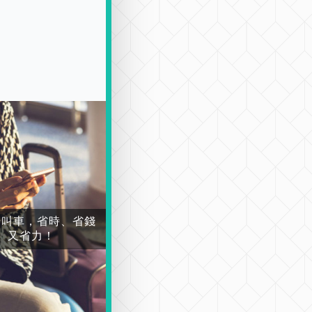
場叫車，省時、省錢
又省力！