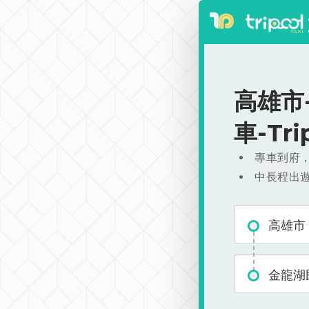
高雄市-
車-Tr
專車到府
中長程出
高雄市
金龍湖