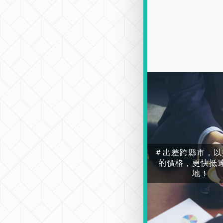
＃出差跨縣市，以
的價格，更快抵
地！