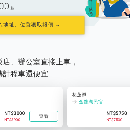
00
起
入地址、位置獲取報價 →
飯店
、
辦公室
直接上車，
轉計程車還便宜
花蓮縣
宿
金龍湖民宿
NT$3000
NT$5750
查看
NT$3900
NT$7500