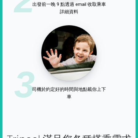
出發前一晚 9 點透過 email 收取乘車
詳細資料
3
司機於約定好的時間與地點載你上下
車