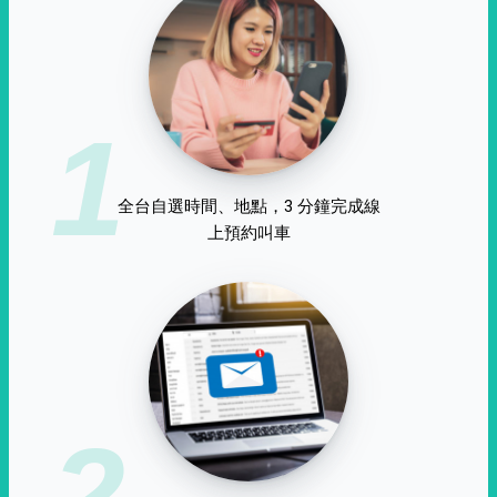
1
全台自選時間、地點，3 分鐘完成線
上預約叫車
2