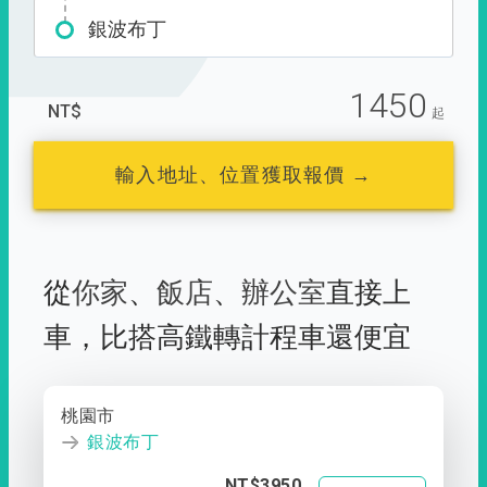
銀波布丁
1450
NT$
起
輸入地址、位置獲取報價 →
從
你家
、
飯店
、
辦公室
直接上
車，
比搭高鐵轉計程車還便宜
桃園市
銀波布丁
NT$3950