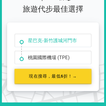
旅遊代步最佳選擇
大霸尖山登山口
桃園國際機場 (TPE)
現在搜尋，最低6折！→