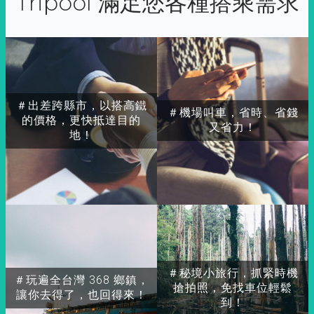
Tripool 滿足您各種搭乘需求
＃出差跨縣市，以搭高鐵
＃機場叫車，省時、省錢
的價格，更快抵達目的
又省力！
地！
＃秘境小旅行，抓緊時機
＃玩遍全台灣 368 鄉鎮，
搶拍照，免找車位輕鬆
讓你去得了，也回得來！
到！