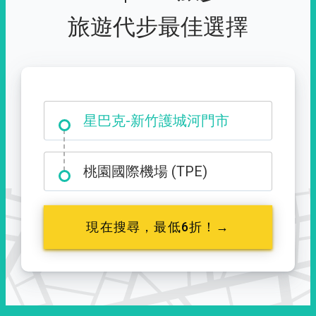
旅遊代步最佳選擇
大霸尖山登山口
星巴克-新竹護城河門市
桃園國際機場 (TPE)
現在搜尋，最低6折！→