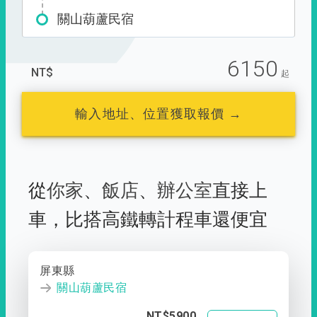
關山葫蘆民宿
6150
NT$
起
輸入地址、位置獲取報價 →
從
你家
、
飯店
、
辦公室
直接上
車，
比搭高鐵轉計程車還便宜
屏東縣
關山葫蘆民宿
NT$5900