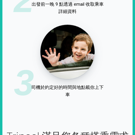
出發前一晚 9 點透過 email 收取乘車
詳細資料
3
司機於約定好的時間與地點載你上下
車