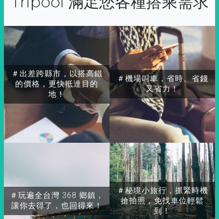
Tripool 滿足您各種搭乘需求
＃出差跨縣市，以搭高鐵
＃機場叫車，省時、省錢
的價格，更快抵達目的
又省力！
地！
＃秘境小旅行，抓緊時機
＃玩遍全台灣 368 鄉鎮，
搶拍照，免找車位輕鬆
讓你去得了，也回得來！
到！