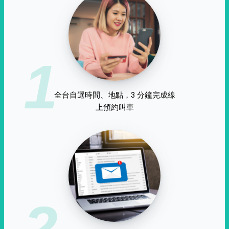
1
全台自選時間、地點，3 分鐘完成線
上預約叫車
2