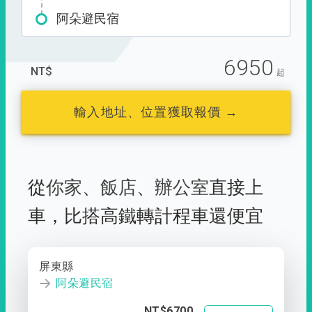
阿朵避民宿
6950
NT$
起
輸入地址、位置獲取報價 →
從
你家
、
飯店
、
辦公室
直接上
車，
比搭高鐵轉計程車還便宜
屏東縣
阿朵避民宿
NT$6700