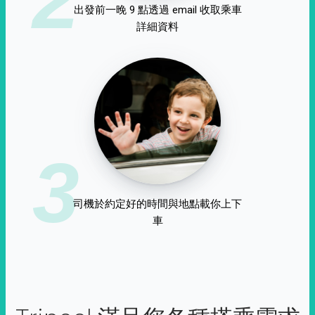
出發前一晚 9 點透過 email 收取乘車
詳細資料
3
司機於約定好的時間與地點載你上下
車