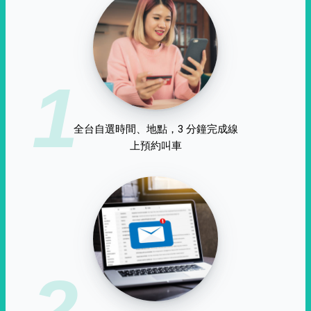
1
全台自選時間、地點，3 分鐘完成線
上預約叫車
2