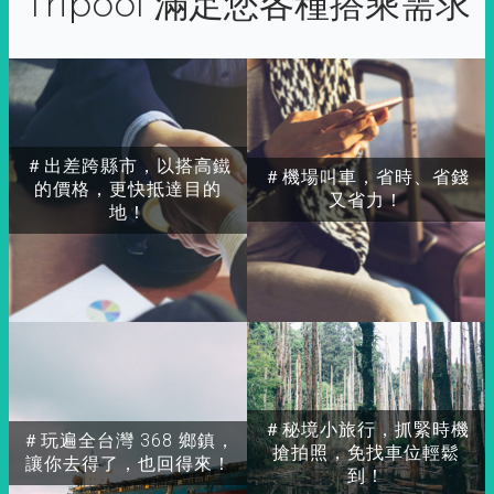
Tripool 滿足您各種搭乘需求
＃出差跨縣市，以搭高鐵
＃機場叫車，省時、省錢
的價格，更快抵達目的
又省力！
地！
＃秘境小旅行，抓緊時機
＃玩遍全台灣 368 鄉鎮，
搶拍照，免找車位輕鬆
讓你去得了，也回得來！
到！