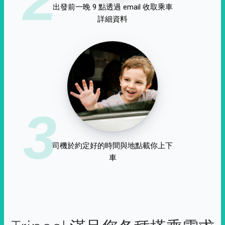
出發前一晚 9 點透過 email 收取乘車
詳細資料
3
司機於約定好的時間與地點載你上下
車