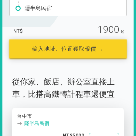
隱半島民宿
1900
NT$
起
輸入地址、位置獲取報價 →
從
你家
、
飯店
、
辦公室
直接上
車，
比搭高鐵轉計程車還便宜
台中市
隱半島民宿
NT$5000