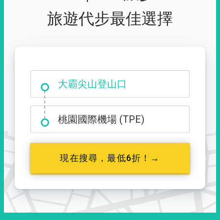
旅遊代步最佳選擇
大霸尖山登山口
桃園國際機場 (TPE)
現在搜尋，最低6折！→