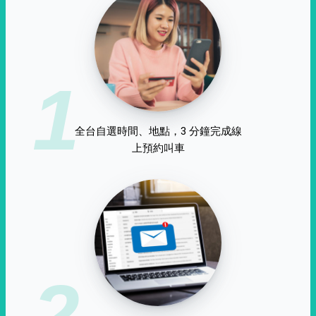
1
全台自選時間、地點，3 分鐘完成線
上預約叫車
2