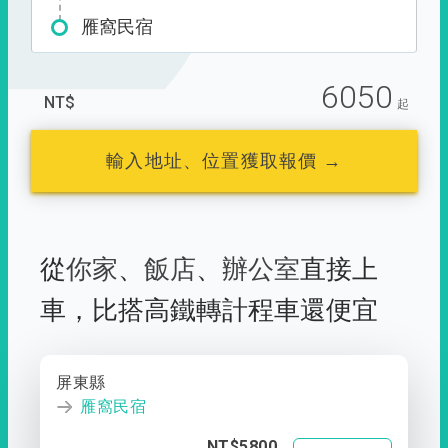
雁窩民宿
6050
NT$
起
輸入地址、位置獲取報價 →
從
你家
、
飯店
、
辦公室
直接上
車，
比搭高鐵轉計程車還便宜
屏東縣
雁窩民宿
NT$5800