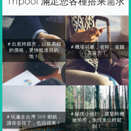
Tripool 滿足您各種搭乘需求
＃出差跨縣市，以搭高鐵
＃機場叫車，省時、省錢
的價格，更快抵達目的
又省力！
地！
＃秘境小旅行，抓緊時機
＃玩遍全台灣 368 鄉鎮，
搶拍照，免找車位輕鬆
讓你去得了，也回得來！
到！