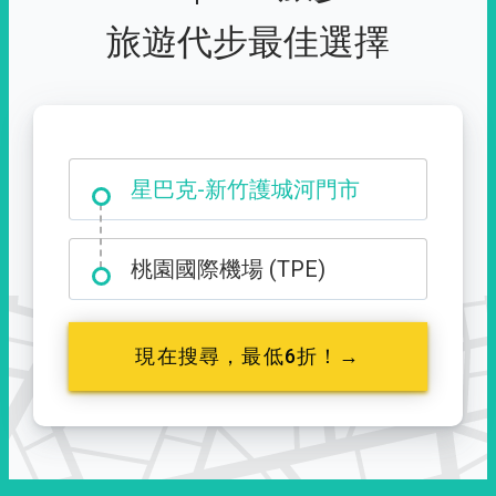
旅遊代步最佳選擇
大霸尖山登山口
星巴克-新竹護城河門市
桃園國際機場 (TPE)
現在搜尋，最低6折！→