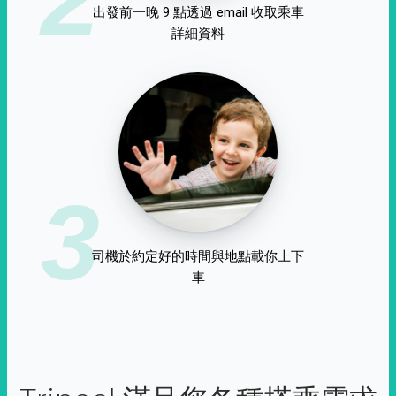
出發前一晚 9 點透過 email 收取乘車
詳細資料
3
司機於約定好的時間與地點載你上下
車