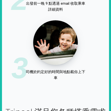
出發前一晚 9 點透過 email 收取乘車
詳細資料
3
司機於約定好的時間與地點載你上下
車