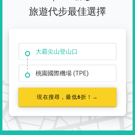
旅遊代步最佳選擇
大霸尖山登山口
桃園國際機場 (TPE)
現在搜尋，最低6折！→