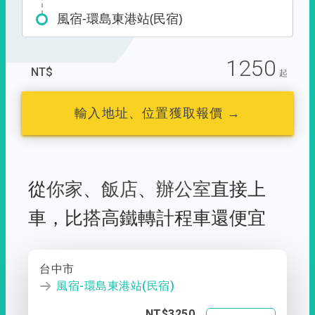
風宿-環島東港站(民宿)
1250
NT$
起
輸入地址、位置獲取報價 →
從
你家
、
飯店
、
辦公室
直接上
車，
比搭高鐵轉計程車還便宜
台中市
風宿-環島東港站(民宿)
NT$3250