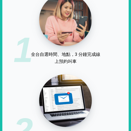
1
全台自選時間、地點，3 分鐘完成線
上預約叫車
2