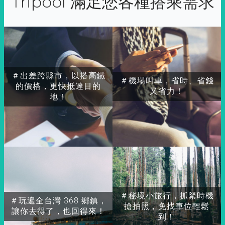
Tripool 滿足您各種搭乘需求
＃出差跨縣市，以搭高鐵
＃機場叫車，省時、省錢
的價格，更快抵達目的
又省力！
地！
＃秘境小旅行，抓緊時機
＃玩遍全台灣 368 鄉鎮，
搶拍照，免找車位輕鬆
讓你去得了，也回得來！
到！