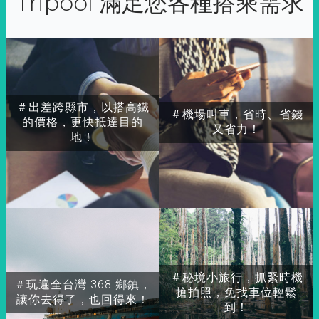
Tripool 滿足您各種搭乘需求
＃出差跨縣市，以搭高鐵
＃機場叫車，省時、省錢
的價格，更快抵達目的
又省力！
地！
＃秘境小旅行，抓緊時機
＃玩遍全台灣 368 鄉鎮，
搶拍照，免找車位輕鬆
讓你去得了，也回得來！
到！