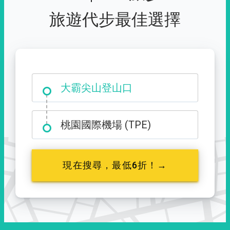
旅遊代步最佳選擇
大霸尖山登山口
桃園國際機場 (TPE)
現在搜尋，最低6折！→