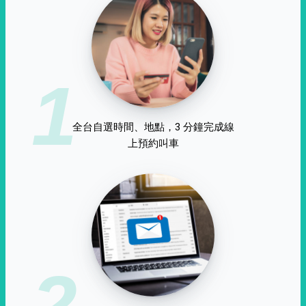
1
全台自選時間、地點，3 分鐘完成線
上預約叫車
2