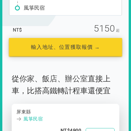
風箏民宿
5150
NT$
起
輸入地址、位置獲取報價 →
從
你家
、
飯店
、
辦公室
直接上
車，
比搭高鐵轉計程車還便宜
屏東縣
風箏民宿
NT$4900