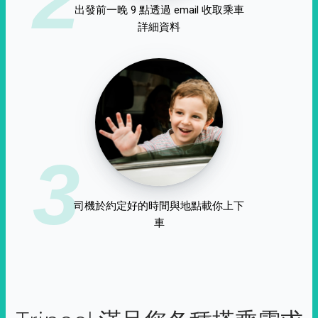
出發前一晚 9 點透過 email 收取乘車
詳細資料
3
司機於約定好的時間與地點載你上下
車