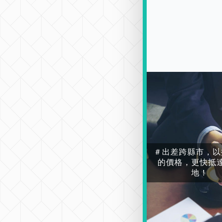
＃出差跨縣市，以
的價格，更快抵
地！