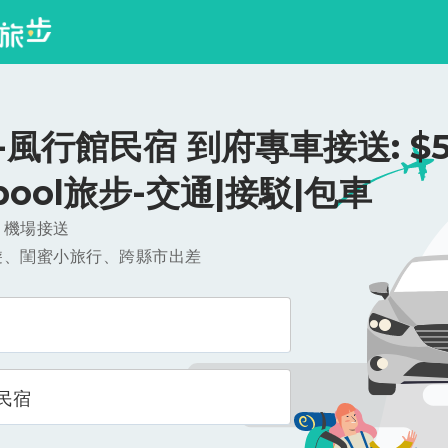
風行館民宿 到府專車接送: $52
ipool旅步-交通|接駁|包車
，機場接送
遊、閨蜜小旅行、跨縣市出差
民宿