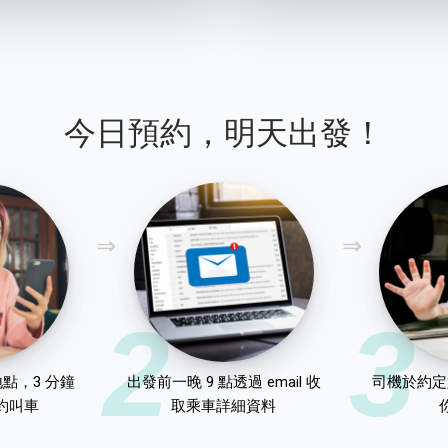
今日預約，明天出發！
2
3
點，3 分鐘
出發前一晚 9 點透過 email 收
司機於約定
約叫車
取乘車詳細資料