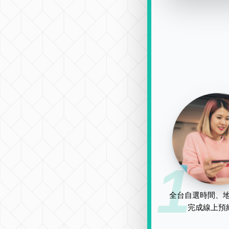
1
全台自選時間、地
完成線上預