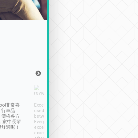
Joy Marsh
Benny Lau
1月12日
1 個月前
ool非常喜
Excellent service. We have
清境入住1晚, 由
、行車品
used Tripool to travel
清境, 都是乘坐由 Tri
、價格各方
between cities in Taiwan.
安排的車子, 接送都
，家中長輩
Every driver has been
去程司機早10分鐘到
很舒適呢！
excellent and arrives
程時遇上道路阻塞, 
exactly on time. As there is
鐘到達(可以接受),