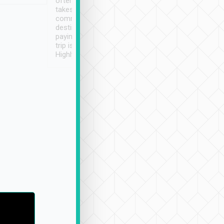
often limited English it
潔, 沒有煙味, 車
takes the difficulty out of
定
communicating the
destination details and
paying online prior to the
trip is very convenient.
Highly recommended