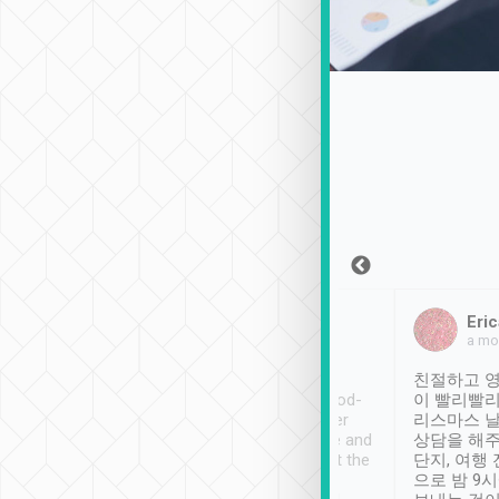
Sean Lee
Jack Ng
Eric
2018年12月30日
1個月前
a mo
ooking to Lavender
Tripool provides great
친절하고 영
- taichung.
service, vehicles in good-
이 빨리빨리
nous area with
condition and the driver
리스마스 
ny public transport.
service was awesome and
상담을 해주
er was so helpful
thoughtful. Driver went the
단지, 여행
ty ( telling us
extra mile on my last
으로 밤 9