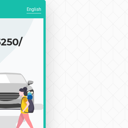
English
50/