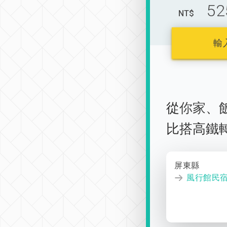
52
NT$
輸
從
你家
、
比搭高鐵
屏東縣
風行館民