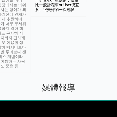
 일정을 미리
十分安心。重點是，價格
입장에서는 아쉬
比一般計程車or Uber便宜
사는 영어가 되
多。很美好的一次經驗
아리산에 안개가
해서 추월하며
가 너무 무서워
통하지 않아 힘
래도 무사히 저
적지까지 편하게
 또 이용할 생
실히 택시비보다
반 투어보다 샌
서비스 개념이라
유여행하는 사람
도 좋을 듯.
媒體報導