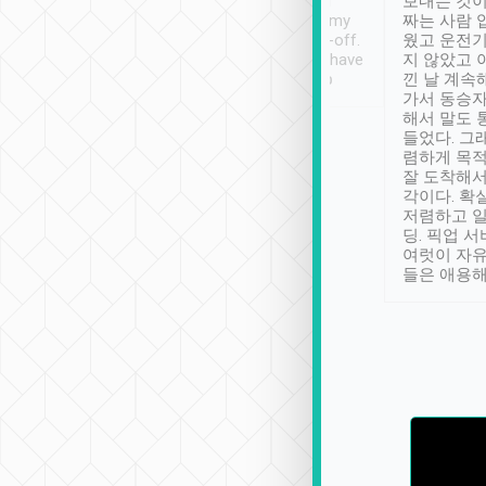
ther places of
booking to confirm if I
보내는 것이
t not known to
have safely arrived at my
짜는 사람 
 so definitely more
destination after drop-off.
웠고 운전기
se” feels). Really
Definitely something I have
지 않았고 
t. No delay in
not seen elsewhere 👍
낀 날 계속
and had a lovely
가서 동승자
up to lavender
해서 말도 
 Thank you tripool!
들었다. 그
렴하게 목
잘 도착해서
각이다. 확
저렴하고 일
딩. 픽업 
여럿이 자
들은 애용해