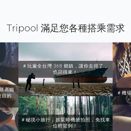
Tripool 滿足您各種搭乘需求
＃玩遍全台灣 368 鄉鎮，讓你去得了，
也回得來！
搭高鐵
＃機
達目的
＃秘境小旅行，抓緊時機搶拍照，免找車
位輕鬆到！