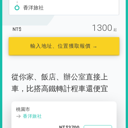
香洋旅社
1300
NT$
起
輸入地址、位置獲取報價 →
從
你家
、
飯店
、
辦公室
直接上
車，
比搭高鐵轉計程車還便宜
桃園市
香洋旅社
NT$3700