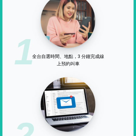
1
全台自選時間、地點，3 分鐘完成線
上預約叫車
2