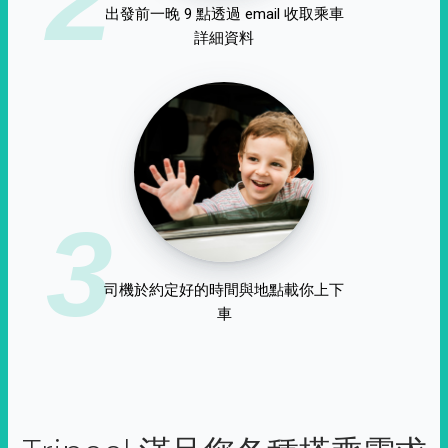
出發前一晚 9 點透過 email 收取乘車
詳細資料
3
司機於約定好的時間與地點載你上下
車