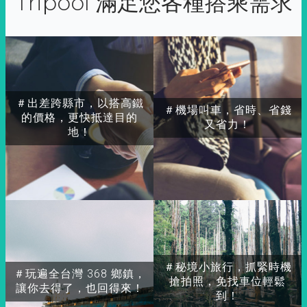
Tripool 滿足您各種搭乘需求
＃出差跨縣市，以搭高鐵
＃機場叫車，省時、省錢
的價格，更快抵達目的
又省力！
地！
＃秘境小旅行，抓緊時機
＃玩遍全台灣 368 鄉鎮，
搶拍照，免找車位輕鬆
讓你去得了，也回得來！
到！