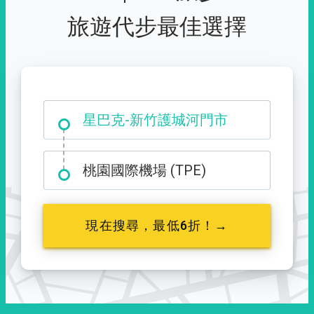
旅遊代步最佳選擇
大霸尖山登山口
星巴克-新竹護城河門市
桃園國際機場 (TPE)
現在搜尋，最低6折！→