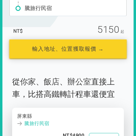
騰旅行民宿
5150
NT$
起
輸入地址、位置獲取報價 →
從
你家
、
飯店
、
辦公室
直接上
車，
比搭高鐵轉計程車還便宜
屏東縣
騰旅行民宿
NT$4900