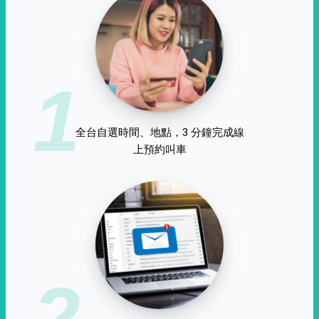
1
全台自選時間、地點，3 分鐘完成線
上預約叫車
2