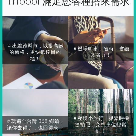
Tripool 滿足您各種搭乘需求
＃出差跨縣市，以搭高鐵
＃機場叫車，省時、省錢
的價格，更快抵達目的
又省力！
地！
＃秘境小旅行，抓緊時機
＃玩遍全台灣 368 鄉鎮，
搶拍照，免找車位輕鬆
讓你去得了，也回得來！
到！