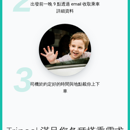
出發前一晚 9 點透過 email 收取乘車
詳細資料
3
司機於約定好的時間與地點載你上下
車