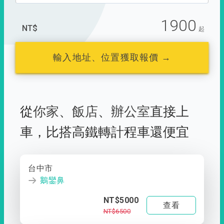
1900
NT$
起
輸入地址、位置獲取報價 →
從
你家
、
飯店
、
辦公室
直接上
車，
比搭高鐵轉計程車還便宜
台中市
鵝鑾鼻
NT$5000
查看
NT$6500