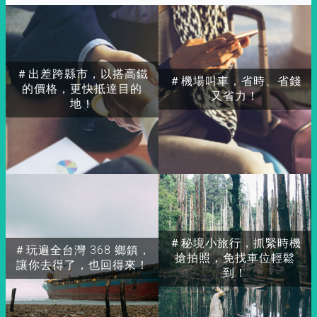
＃出差跨縣市，以搭高鐵
＃機場叫車，省時、省錢
的價格，更快抵達目的
又省力！
地！
＃秘境小旅行，抓緊時機
＃玩遍全台灣 368 鄉鎮，
搶拍照，免找車位輕鬆
讓你去得了，也回得來！
到！