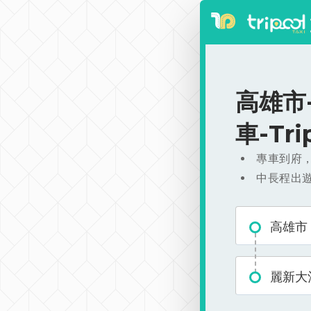
高雄市-
車-Tr
專車到府
中長程出
高雄市
麗新大