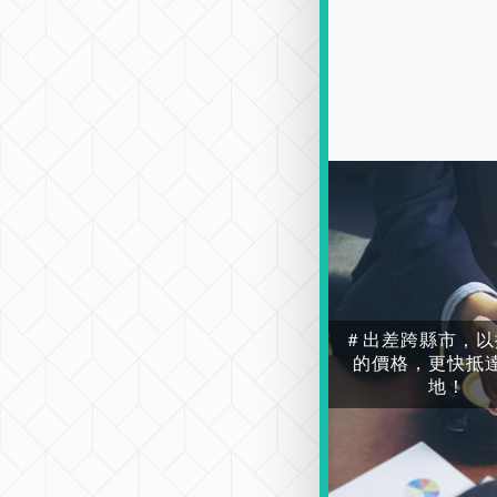
＃出差跨縣市，以
的價格，更快抵
地！