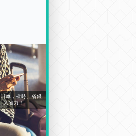
場叫車，省時、省錢
又省力！