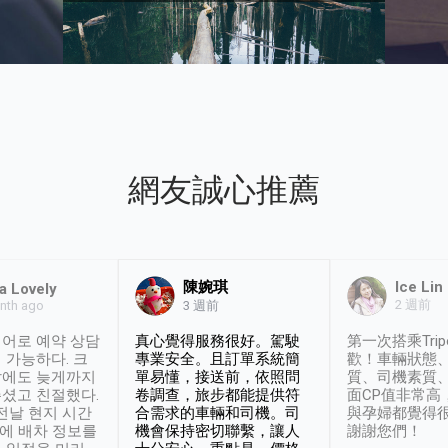
網友誠心推薦
陳婉琪
Ice Lin
a Lovely
2 週前
nth ago
3 週前
어로 예약 상담
真心覺得服務很好。駕駛
第一次搭乘Trip
 가능하다. 크
專業安全。且訂單系統簡
歡！車輛狀態
날에도 늦게까지
單易懂，接送前，依照問
質、司機素質
셨고 친절했다.
卷調查，旅步都能提供符
面CP值非常高
 전날 현지 시간
合需求的車輛和司機。司
與孕婦都覺得
시에 배차 정보를
機會保持密切聯繫，讓人
謝謝您們！