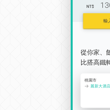
13
NT$
輸
從
你家
、
比搭高鐵
桃園市
麗新大酒