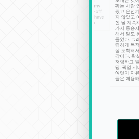
ther places of
booking to confirm if I
보내는 것이
t not known to
have safely arrived at my
짜는 사람 
 so definitely more
destination after drop-off.
웠고 운전기
se” feels). Really
Definitely something I have
지 않았고 
t. No delay in
not seen elsewhere 👍
낀 날 계속
and had a lovely
가서 동승자
up to lavender
해서 말도 
 Thank you tripool!
들었다. 그
렴하게 목
잘 도착해서
각이다. 확
저렴하고 일
딩. 픽업 
여럿이 자
들은 애용해