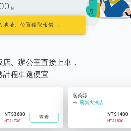
00
起
入地址、位置獲取報價 →
飯店
、
辦公室
直接上車，
轉計程車還便宜
嘉義縣
店
麗新大酒店
NT$3600
NT$1400
查看
NT$4700
NT$1800