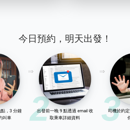
今日預約，明天出發！
2
3
點，3 分鐘
出發前一晚 9 點透過 email 收
司機於約定
約叫車
取乘車詳細資料