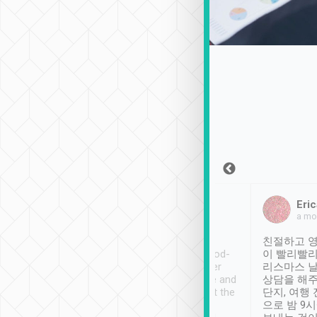
Sean Lee
Jack Ng
Eric
2018年12月30日
1個月前
a mo
ooking to Lavender
Tripool provides great
친절하고 영
- taichung.
service, vehicles in good-
이 빨리빨리
nous area with
condition and the driver
리스마스 
ny public transport.
service was awesome and
상담을 해주
er was so helpful
thoughtful. Driver went the
단지, 여행
ty ( telling us
extra mile on my last
으로 밤 9