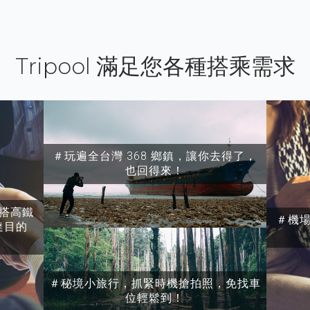
Tripool 滿足您各種搭乘需求
＃玩遍全台灣 368 鄉鎮，讓你去得了，
也回得來！
搭高鐵
＃機
達目的
＃秘境小旅行，抓緊時機搶拍照，免找車
位輕鬆到！