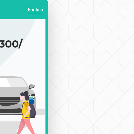
English
00/