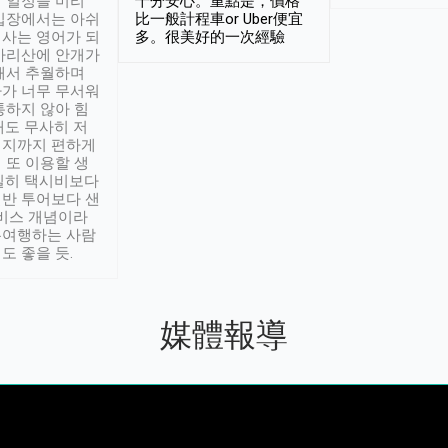
 일정을 미리
十分安心。重點是，價格
입장에서는 아쉬
比一般計程車or Uber便宜
사는 영어가 되
多。很美好的一次經驗
아리산에 안개가
해서 추월하며
가 너무 무서워
통하지 않아 힘
래도 무사히 저
적지까지 편하게
 또 이용할 생
실히 택시비보다
반 투어보다 샌
서비스 개념이라
유여행하는 사람
도 좋을 듯.
媒體報導