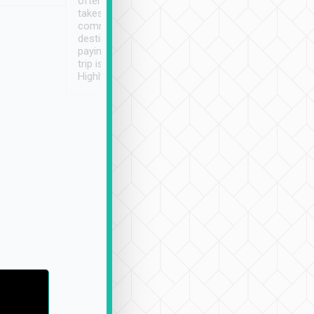
often limited English it
潔, 沒有煙味, 車
takes the difficulty out of
定
communicating the
destination details and
paying online prior to the
trip is very convenient.
Highly recommended