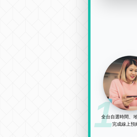
1
全台自選時間、地
完成線上預