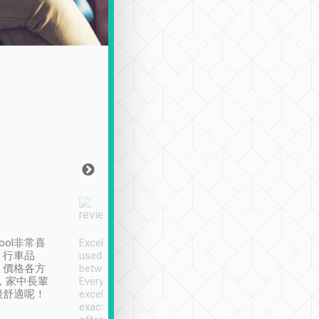
Joy Marsh
Benny Lau
1月12日
1 個月前
ool非常喜
Excellent service. We have
清境入住1晚, 由
、行車品
used Tripool to travel
清境, 都是乘坐由 Tri
、價格各方
between cities in Taiwan.
安排的車子, 接送都
，家中長輩
Every driver has been
去程司機早10分鐘到
很舒適呢！
excellent and arrives
程時遇上道路阻塞, 
exactly on time. As there is
鐘到達(可以接受),