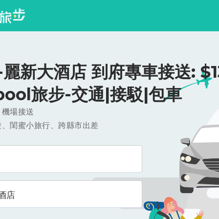
麗新大酒店 到府專車接送: $13
ipool旅步-交通|接駁|包車
，機場接送
遊、閨蜜小旅行、跨縣市出差
酒店