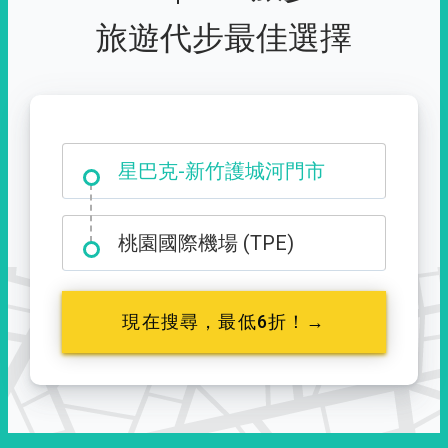
旅遊代步最佳選擇
大霸尖山登山口
星巴克-新竹護城河門市
桃園國際機場 (TPE)
現在搜尋，最低6折！→