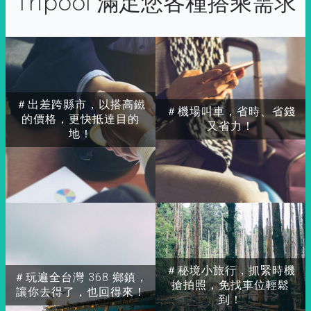
Tripool 滿足您各種搭乘需求
＃出差跨縣市，以搭高鐵
＃機場叫車，省時、省錢
的價格，更快抵達目的
又省力！
地！
＃秘境小旅行，抓緊時機
＃玩遍全台灣 368 鄉鎮，
搶拍照，免找車位輕鬆
讓你去得了，也回得來！
到！