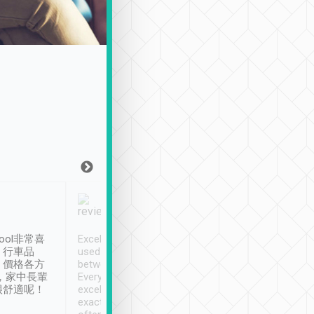
Joy Marsh
Benny Lau
1月12日
1 個月前
ool非常喜
Excellent service. We have
清境入住1晚, 由
、行車品
used Tripool to travel
清境, 都是乘坐由 Tri
、價格各方
between cities in Taiwan.
安排的車子, 接送都
，家中長輩
Every driver has been
去程司機早10分鐘到
很舒適呢！
excellent and arrives
程時遇上道路阻塞, 
exactly on time. As there is
鐘到達(可以接受),