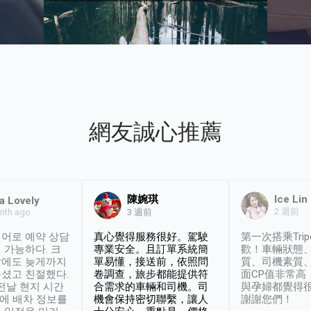
網友誠心推薦
陳婉琪
Ice Lin
a Lovely
2 週前
nth ago
3 週前
어로 예약 상담
真心覺得服務很好。駕駛
第一次搭乘Trip
 가능하다. 크
專業安全。且訂單系統簡
歡！車輛狀態
날에도 늦게까지
單易懂，接送前，依照問
質、司機素質
셨고 친절했다.
卷調查，旅步都能提供符
面CP值非常高
 전날 현지 시간
合需求的車輛和司機。司
與孕婦都覺得
시에 배차 정보를
機會保持密切聯繫，讓人
謝謝您們！