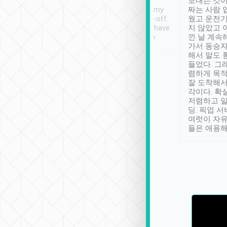
ther places of
booking to confirm if I
보내는 것이
t not known to
have safely arrived at my
짜는 사람 
 so definitely more
destination after drop-off.
웠고 운전기
se” feels). Really
Definitely something I have
지 않았고 
t. No delay in
not seen elsewhere 👍
낀 날 계속
and had a lovely
가서 동승자
up to lavender
해서 말도 
 Thank you tripool!
들었다. 그
렴하게 목
잘 도착해서
각이다. 확
저렴하고 일
딩. 픽업 
여럿이 자
들은 애용해