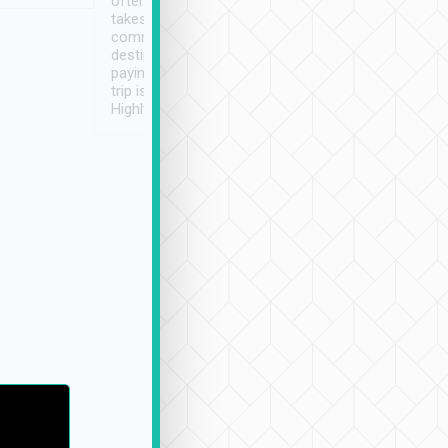
often limited English it
潔, 沒有煙味, 車
takes the difficulty out of
定
communicating the
destination details and
paying online prior to the
trip is very convenient.
Highly recommended