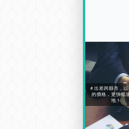
＃出差跨縣市，以
的價格，更快抵
地！