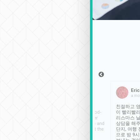
Sean Lee
Jack Ng
Eric
2018年12月30日
1個月前
a mo
ooking to Lavender
Tripool provides great
친절하고 영
- taichung.
service, vehicles in good-
이 빨리빨리
nous area with
condition and the driver
리스마스 
ny public transport.
service was awesome and
상담을 해주
er was so helpful
thoughtful. Driver went the
단지, 여행
ty ( telling us
extra mile on my last
으로 밤 9