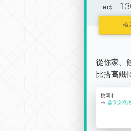
13
NT$
輸
從
你家
、
比搭高鐵
桃園市
鼎立安商