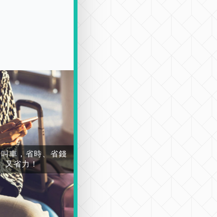
場叫車，省時、省錢
又省力！