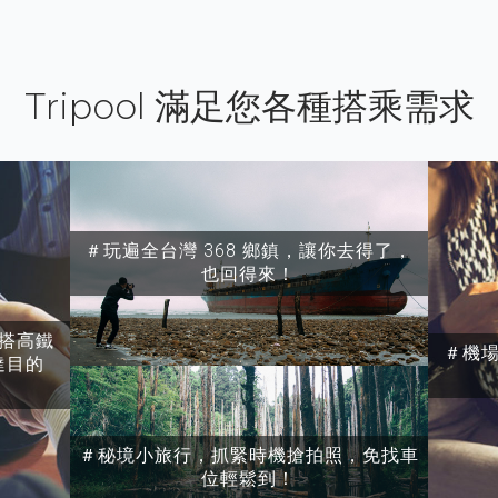
Tripool 滿足您各種搭乘需求
＃玩遍全台灣 368 鄉鎮，讓你去得了，
也回得來！
搭高鐵
＃機
達目的
＃秘境小旅行，抓緊時機搶拍照，免找車
位輕鬆到！