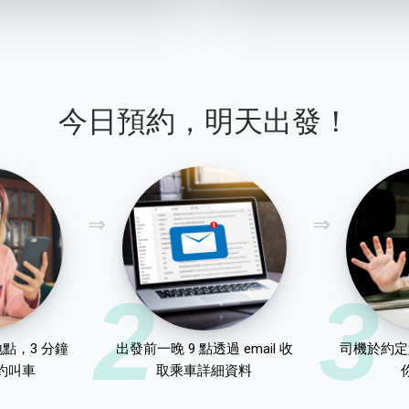
今日預約，明天出發！
2
3
點，3 分鐘
出發前一晚 9 點透過 email 收
司機於約定
約叫車
取乘車詳細資料