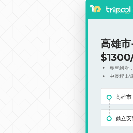
高雄市
$130
專車到府
中長程出
高雄市
鼎立安