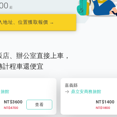
00
起
入地址、位置獲取報價 →
飯店
、
辦公室
直接上車，
轉計程車還便宜
嘉義縣
務旅館
鼎立安商務旅館
NT$3600
NT$1400
查看
NT$4700
NT$1800