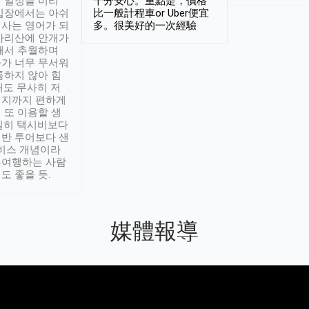
 일정을 미리
十分安心。重點是，價格
입장에서는 아쉬
比一般計程車or Uber便宜
사는 영어가 되
多。很美好的一次經驗
아리산에 안개가
해서 추월하며
가 너무 무서워
통하지 않아 힘
래도 무사히 저
적지까지 편하게
 또 이용할 생
실히 택시비보다
반 투어보다 샌
서비스 개념이라
유여행하는 사람
도 좋을 듯.
媒體報導