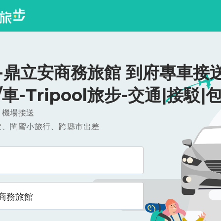
-鼎立安商務旅館 到府專車接送
0/車-Tripool旅步-交通|接駁|
，機場接送
遊、閨蜜小旅行、跨縣市出差
商務旅館