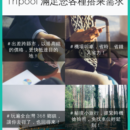
Tripool 滿足您各種搭乘需求
＃出差跨縣市，以搭高鐵
＃機場叫車，省時、省錢
的價格，更快抵達目的
又省力！
地！
＃秘境小旅行，抓緊時機
＃玩遍全台灣 368 鄉鎮，
搶拍照，免找車位輕鬆
讓你去得了，也回得來！
到！