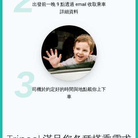
出發前一晚 9 點透過 email 收取乘車
詳細資料
3
司機於約定好的時間與地點載你上下
車