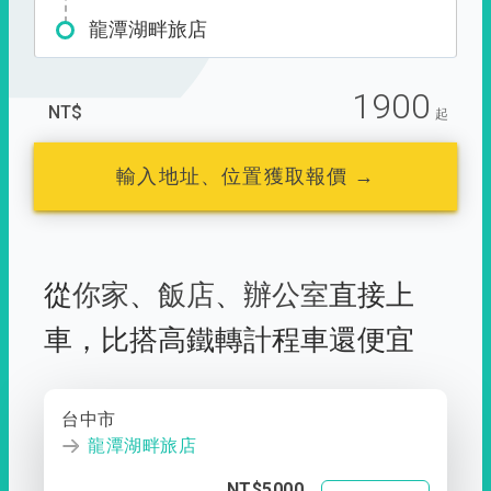
龍潭湖畔旅店
1900
NT$
起
輸入地址、位置獲取報價 →
從
你家
、
飯店
、
辦公室
直接上
車，
比搭高鐵轉計程車還便宜
台中市
龍潭湖畔旅店
NT$5000