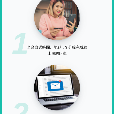
1
全台自選時間、地點，3 分鐘完成線
上預約叫車
2