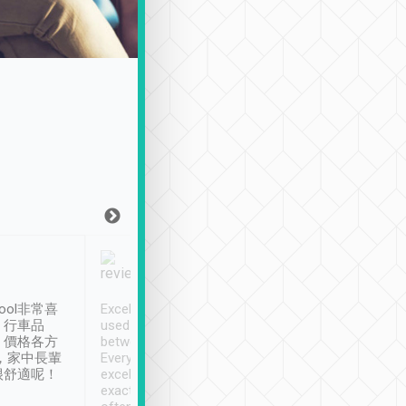
Joy Marsh
Benny Lau
1月12日
1 個月前
ool非常喜
Excellent service. We have
清境入住1晚, 由
、行車品
used Tripool to travel
清境, 都是乘坐由 Tri
、價格各方
between cities in Taiwan.
安排的車子, 接送都
，家中長輩
Every driver has been
去程司機早10分鐘到
很舒適呢！
excellent and arrives
程時遇上道路阻塞, 
exactly on time. As there is
鐘到達(可以接受),