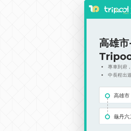
高雄市-
Trip
專車到府
中長程出
高雄市
龜丹六