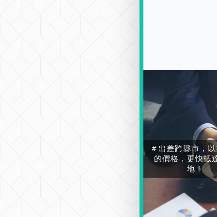
＃出差跨縣市，以
的價格，更快抵
地！