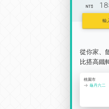
18
NT$
輸
從
你家
、
比搭高鐵
桃園市
龜丹六二