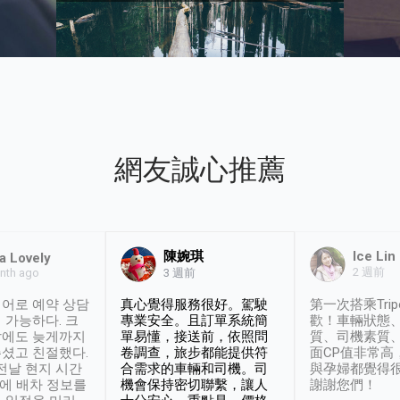
網友誠心推薦
陳婉琪
Ice Lin
a Lovely
2 週前
nth ago
3 週前
어로 예약 상담
真心覺得服務很好。駕駛
第一次搭乘Trip
 가능하다. 크
專業安全。且訂單系統簡
歡！車輛狀態
날에도 늦게까지
單易懂，接送前，依照問
質、司機素質
셨고 친절했다.
卷調查，旅步都能提供符
面CP值非常高
 전날 현지 시간
合需求的車輛和司機。司
與孕婦都覺得
시에 배차 정보를
機會保持密切聯繫，讓人
謝謝您們！