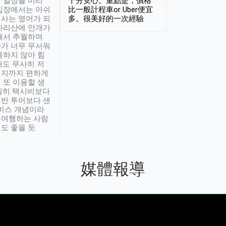
 일정을 미리
十分安心。重點是，價格
입장에서는 아쉬
比一般計程車or Uber便宜
사는 영어가 되
多。很美好的一次經驗
아리산에 안개가
해서 추월하며
가 너무 무서워
통하지 않아 힘
래도 무사히 저
적지까지 편하게
 또 이용할 생
실히 택시비보다
반 투어보다 샌
서비스 개념이라
유여행하는 사람
도 좋을 듯.
媒體報導