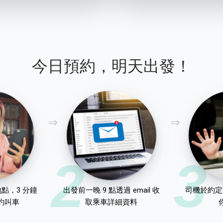
今日預約，明天出發！
2
3
點，3 分鐘
出發前一晚 9 點透過 email 收
司機於約定
約叫車
取乘車詳細資料