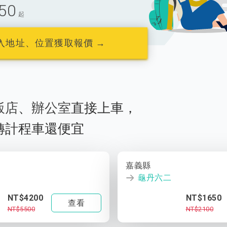
50
起
入地址、位置獲取報價 →
飯店
、
辦公室
直接上車，
轉計程車還便宜
嘉義縣
龜丹六二
NT$4200
NT$1650
查看
NT$5500
NT$2100