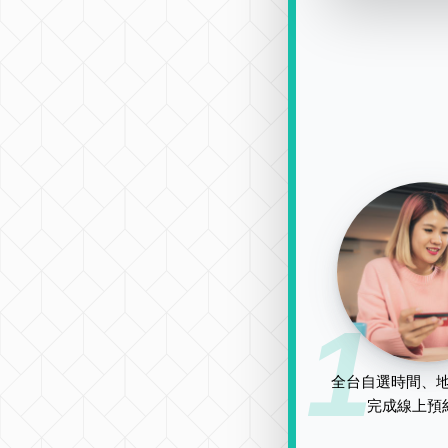
1
全台自選時間、地
完成線上預