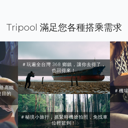
Tripool 滿足您各種搭乘需求
＃玩遍全台灣 368 鄉鎮，讓你去得了，
也回得來！
搭高鐵
＃機
達目的
＃秘境小旅行，抓緊時機搶拍照，免找車
位輕鬆到！