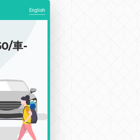
English
0/車-