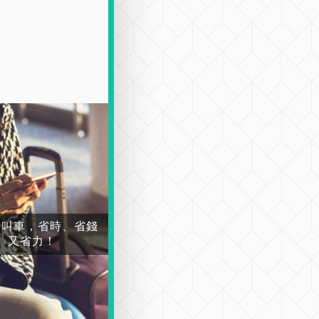
場叫車，省時、省錢
又省力！