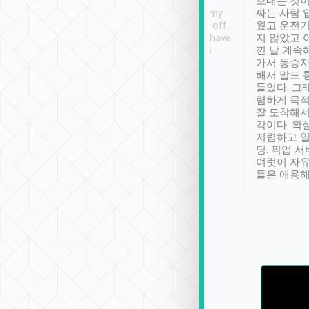
ther places of
booking to confirm if I
보내는 것이
t not known to
have safely arrived at my
짜는 사람 
 so definitely more
destination after drop-off.
웠고 운전기
se” feels). Really
Definitely something I have
지 않았고 
t. No delay in
not seen elsewhere 👍
낀 날 계속
and had a lovely
가서 동승자
up to lavender
해서 말도 
 Thank you tripool!
들었다. 그
렴하게 목
잘 도착해서
각이다. 확
저렴하고 일
딩. 픽업 
여럿이 자
들은 애용해