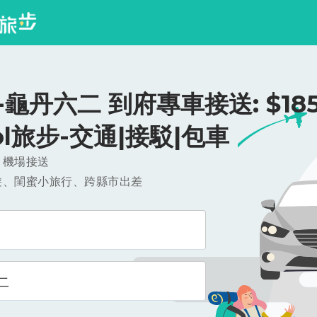
龜丹六二 到府專車接送: $185
ool旅步-交通|接駁|包車
，機場接送
遊、閨蜜小旅行、跨縣市出差
二