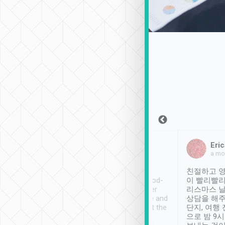
Sean Lee
Jack Ng
Eric
2018年12月30日
1個月前
a mo
ooking to Lavender
Tripool provides great
친절하고 영
- taichung.
service, vehicles in good-
이 빨리빨리
nous area with
condition and the driver
리스마스 
ny public transport.
service was awesome and
상담을 해주
er was so helpful
thoughtful. Driver went the
단지, 여행
ty ( telling us
extra mile on my last
으로 밤 9