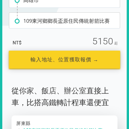
高雄市
109東河鄉鄉長盃原住民傳統射箭比賽
5150
NT$
起
輸入地址、位置獲取報價 →
從
你家
、
飯店
、
辦公室
直接上
車，
比搭高鐵轉計程車還便宜
屏東縣