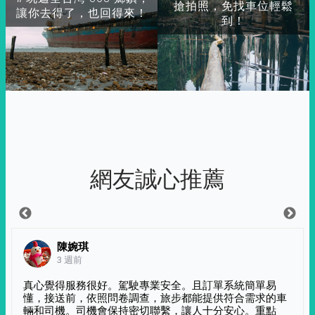
搶拍照，免找車位輕鬆
讓你去得了，也回得來！
到！
網友誠心推薦
陳婉琪
3 週前
真心覺得服務很好。駕駛專業安全。且訂單系統簡單易
懂，接送前，依照問卷調查，旅步都能提供符合需求的車
輛和司機。司機會保持密切聯繫，讓人十分安心。重點