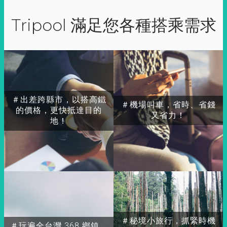
Tripool 滿足您各種搭乘需求
＃出差跨縣市，以搭高鐵
＃機場叫車，省時、省錢
的價格，更快抵達目的
又省力！
地！
＃秘境小旅行，抓緊時機
＃玩遍全台灣 368 鄉鎮，