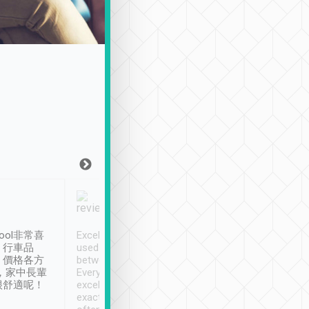
Joy Marsh
Benny Lau
1月12日
1 個月前
ool非常喜
Excellent service. We have
清境入住1晚, 由
、行車品
used Tripool to travel
清境, 都是乘坐由 Tri
、價格各方
between cities in Taiwan.
安排的車子, 接送都
，家中長輩
Every driver has been
去程司機早10分鐘到
很舒適呢！
excellent and arrives
程時遇上道路阻塞, 
exactly on time. As there is
鐘到達(可以接受),