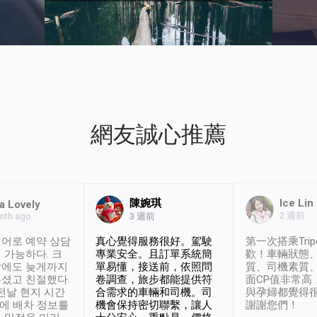
網友誠心推薦
陳婉琪
Ice Lin
a Lovely
2 週前
nth ago
3 週前
어로 예약 상담
真心覺得服務很好。駕駛
第一次搭乘Trip
 가능하다. 크
專業安全。且訂單系統簡
歡！車輛狀態
날에도 늦게까지
單易懂，接送前，依照問
質、司機素質
셨고 친절했다.
卷調查，旅步都能提供符
面CP值非常高
 전날 현지 시간
合需求的車輛和司機。司
與孕婦都覺得
시에 배차 정보를
機會保持密切聯繫，讓人
謝謝您們！