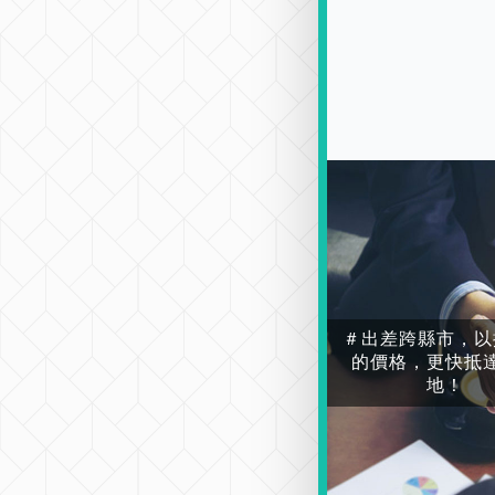
＃出差跨縣市，以
的價格，更快抵
地！