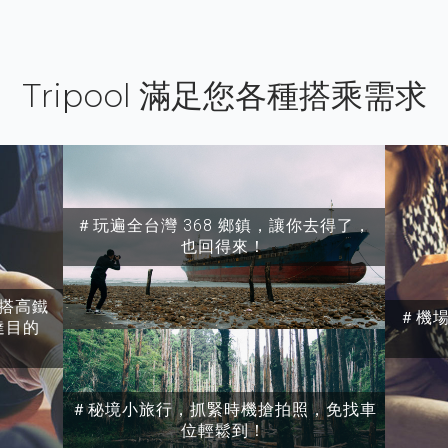
Tripool 滿足您各種搭乘需求
＃玩遍全台灣 368 鄉鎮，讓你去得了，
也回得來！
搭高鐵
＃機
達目的
＃秘境小旅行，抓緊時機搶拍照，免找車
位輕鬆到！