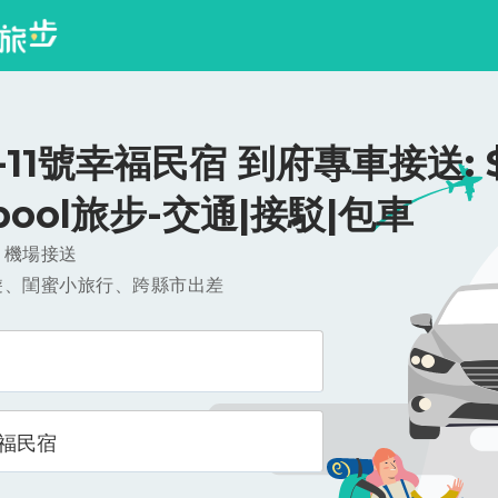
11號幸福民宿 到府專車接送: $5
ipool旅步-交通|接駁|包車
，機場接送
遊、閨蜜小旅行、跨縣市出差
幸福民宿