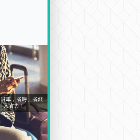
場叫車，省時、省錢
又省力！