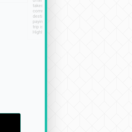
often limited English it
潔, 沒有煙味, 車
takes the difficulty out of
定
communicating the
destination details and
paying online prior to the
trip is very convenient.
Highly recommended