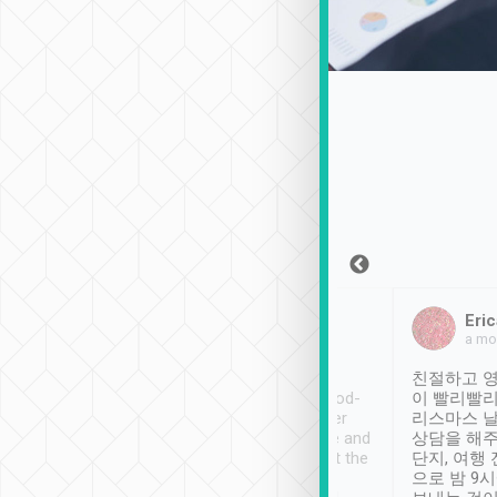
Sean Lee
Jack Ng
Eric
2018年12月30日
1個月前
a mo
ooking to Lavender
Tripool provides great
친절하고 영
- taichung.
service, vehicles in good-
이 빨리빨리
nous area with
condition and the driver
리스마스 
ny public transport.
service was awesome and
상담을 해주
er was so helpful
thoughtful. Driver went the
단지, 여행
ty ( telling us
extra mile on my last
으로 밤 9