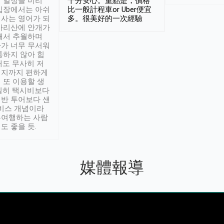
 일정을 미리
十分安心。重點是，價格
입장에서는 아쉬
比一般計程車or Uber便宜
사는 영어가 되
多。很美好的一次經驗
아리산에 안개가
해서 추월하며
가 너무 무서워
통하지 않아 힘
래도 무사히 저
적지까지 편하게
 또 이용할 생
실히 택시비보다
반 투어보다 샌
서비스 개념이라
유여행하는 사람
도 좋을 듯.
媒體報導