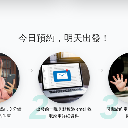
今日預約，明天出發！
2
3
點，3 分鐘
出發前一晚 9 點透過 email 收
司機於約定
約叫車
取乘車詳細資料