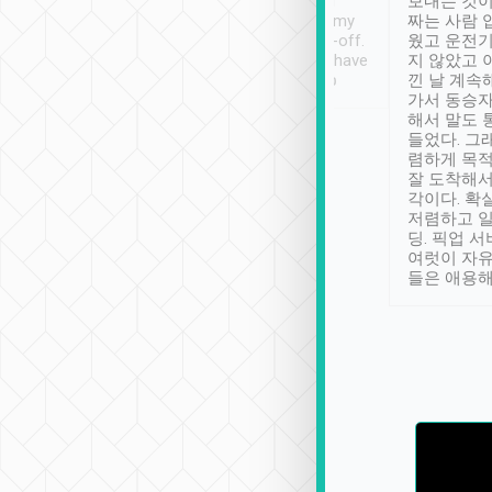
ther places of
booking to confirm if I
보내는 것이
t not known to
have safely arrived at my
짜는 사람 
 so definitely more
destination after drop-off.
웠고 운전기
se” feels). Really
Definitely something I have
지 않았고 
t. No delay in
not seen elsewhere 👍
낀 날 계속
and had a lovely
가서 동승자
up to lavender
해서 말도 
 Thank you tripool!
들었다. 그
렴하게 목
잘 도착해서
각이다. 확
저렴하고 일
딩. 픽업 
여럿이 자
들은 애용해