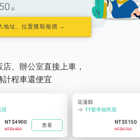
50
起
入地址、位置獲取報價 →
飯店
、
辦公室
直接上車，
轉計程車還便宜
花蓮縣
民宿
11號幸福民宿
NT$4900
NT$5150
查看
NT$6400
NT$6700