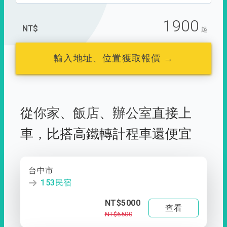
1900
NT$
起
輸入地址、位置獲取報價 →
從
你家
、
飯店
、
辦公室
直接上
車，
比搭高鐵轉計程車還便宜
台中市
153民宿
NT$5000
查看
NT$6500