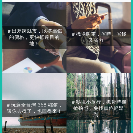
＃出差跨縣市，以搭高鐵
＃機場叫車，省時、省錢
的價格，更快抵達目的
又省力！
地！
＃秘境小旅行，抓緊時機
＃玩遍全台灣 368 鄉鎮，
搶拍照，免找車位輕鬆
讓你去得了，也回得來！
到！