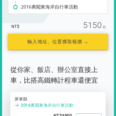
2016勇闖東海岸自行車活動
5150
NT$
起
輸入地址、位置獲取報價 →
從
你家
、
飯店
、
辦公室
直接上
車，
比搭高鐵轉計程車還便宜
屏東縣
2016勇闖東海岸自行車活動
NT$4900