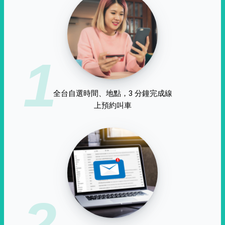
1
全台自選時間、地點，3 分鐘完成線
上預約叫車
2