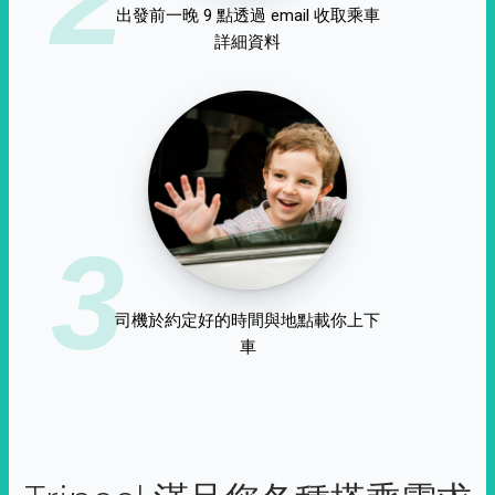
出發前一晚 9 點透過 email 收取乘車
詳細資料
3
司機於約定好的時間與地點載你上下
車