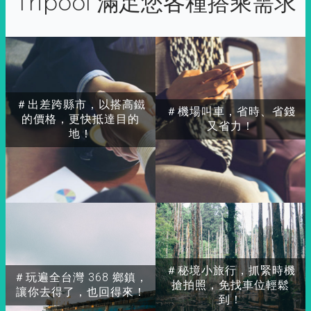
Tripool 滿足您各種搭乘需求
＃出差跨縣市，以搭高鐵
＃機場叫車，省時、省錢
的價格，更快抵達目的
又省力！
地！
＃秘境小旅行，抓緊時機
＃玩遍全台灣 368 鄉鎮，
搶拍照，免找車位輕鬆
讓你去得了，也回得來！
到！