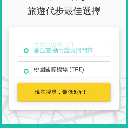
旅遊代步最佳選擇
大霸尖山登山口
桃園國際機場 (TPE)
現在搜尋，最低6折！→