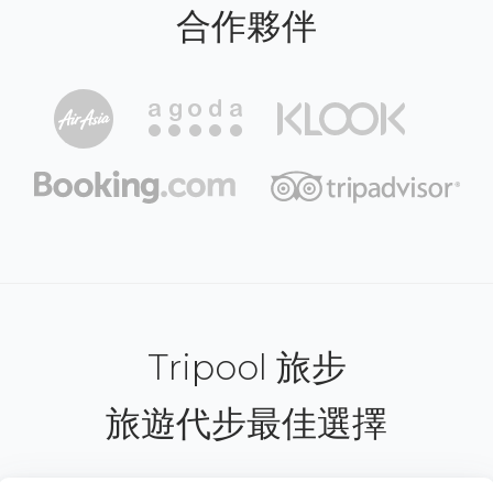
合作夥伴
Tripool 旅步
旅遊代步最佳選擇